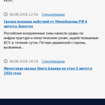
«Юг»…
06.08.2026 12:36
Спецоперация
Сводка военных действий от Минобороны РФ 6
августа. Коротко
Российские вооруженные силы нанесли удары по
инфраструктуре и логистическим узлам, задействованным
ВСУ, в течение суток. Потери украинской стороны,
вызванные…
06.08.2026 10:19
Спецоперация
Фронтовая сводка Олега Царева на утро 5 августа
2026 года
За ночь силами ПВО перехвачены и уничтожены 605
украинских БПЛА: БПЛА сбивали над территориями
Белгородской, Брянской, Владимирской, Воронежской,
Калужской, Курской,…