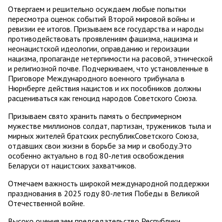
Отвергаем и решительно осуждаем любые попытки
пересмотра оценок событий Второй мировой войны и
ревизии ее итогов. Призываем все государства и народы
противодействовать проявлениям фашизма, нацизма и
неонацистской идеологии, оправданию и героизации
нацизма, пропаганде нетерпимости на расовой, этнической
и религиозной почве. Подчеркиваем, что установленные в
Приговоре Международного военного трибунала в
Нюрнберге действия нацистов и их пособников должны
расцениваться как геноцид народов Советского Союза.
Призываем свято хранить память о беспримерном
мужестве миллионов солдат, партизан, тружеников тыла и
мирных жителей братских республикСоветского Союза,
отдавших свои жизни в борьбе за мир и свободу.Это
особенно актуально в год 80-летия освобождения
Беларуси от нацистских захватчиков.
Отмечаем важность широкой международной поддержки
празднования в 2025 году 80-летия Победы в Великой
Отечественной войне.
Высоко оцениваем председательство Республики