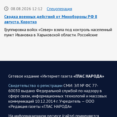
08.08.2026 12:12
Спецоперация
Сводка военных действий от Минобороны РФ 8
августа. Коротко
Группировка войск «Север» взяла под контроль населенный
пункт Ивановка в Харьковской области. Российские
вооруженные силы за последние сутки поразили…
08.08.2026 10:09
Спецоперация
В ночь 8 августа ВС РФ нанесли удары по объектам в 8
областях Украины
Сетевое издание «Интернет газета
«ГЛАС НАРОДА»
Олег Царев сообщает: Мониторинг противника насчитал
151 БПЛА, запущенный с территории России, из которых
Свидетельство о регистрации
СМИ: ЭЛ № ФС 77-
якобы «сбиты/подавлены» – 135. В Киеве…
60030 выдано Федеральной службой по надзору в
сфере связи, информационных технологий и массовых
коммуникаций 10.12.2014 г. Учредитель — ООО
08.08.2026 10:05
Спецоперация
«Редакция газеты «ГЛАС НАРОДА»
Фронтовая сводка Олега Царева 8 августа 2026 года
На информационном ресурсе (сайте) применяются