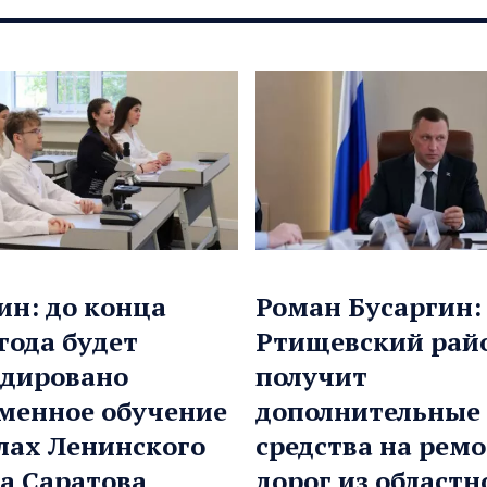
ин: до конца
Роман Бусаргин:
 года будет
Ртищевский рай
дировано
получит
менное обучение
дополнительные
лах Ленинского
средства на рем
а Саратова
дорог из областн