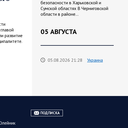
безопасности в Харьковской и
Сумской областях В Черниговской
области в районе…
сти
 главой
05 АВГУСТА
и развитие
ципалитете.
05.08.2026 21:28
Украина
Олег Царев об Украине к исходу 5
августа 2026 года
Агентство Bloomberg утверждает,
что в Вене состоялась секретная
встреча бывших
высокопоставленных чиновников из
России, Великобритании, Франции и
Германии, на которой…
ПОДПИСКА
Олейник