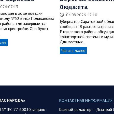
бюджета
2026 07:13
Володин в ходе поездки
04.08.2026 12:10
школу №52 в мкр Поливановка
Губернатор Саратовской обла
о района, где завершается
сообщает: В рамках встречи с
ство пристройки. Она будет
Ртищевского района обсуждал
…
транспортной системы в муни
Для местных…
алее
Читать далее
ЛАС НАРОДА»
КОНТАКТНАЯ ИНФОРМАЦИЯ
 № ФС 77-60030 выдано
Главный-редактор — Дмитрий 