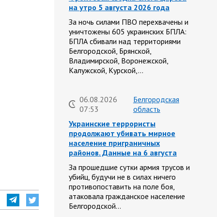
на утро 5 августа 2026 года
За ночь силами ПВО перехвачены и
уничтожены 605 украинских БПЛА:
БПЛА сбивали над территориями
Белгородской, Брянской,
Владимирской, Воронежской,
Калужской, Курской,…
06.08.2026
Белгородская
07:53
область
Украинские террористы
продолжают убивать мирное
население приграничных
районов. Данные на 6 августа
За прошедшие сутки армия трусов и
убийц, будучи не в силах ничего
противопоставить на поле боя,
атаковала гражданское население
Белгородской…