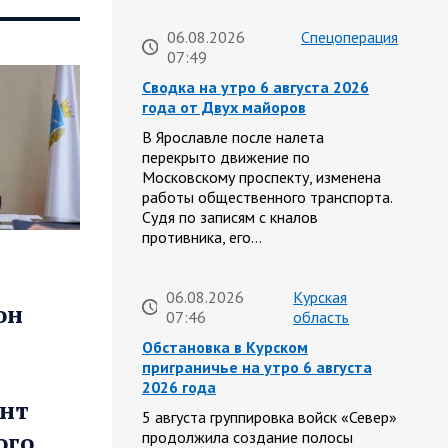
06.08.2026
Спецоперация
07:49
Сводка на утро 6 августа 2026
года от Двух майоров
В Ярославле после налета
перекрыто движение по
Московскому проспекту, изменена
работы общественного транспорта.
Судя по записям с кналов
противника, его…
06.08.2026
Курская
он
07:46
область
Обстановка в Курском
приграничье на утро 6 августа
2026 года
онт
5 августа группировка войск «Север»
ого
продолжила создание полосы