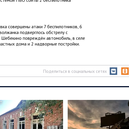
истемой ПВО сбиты 2 беспилотника
вка совершены атаки 7 беспилотников, 6
волжанка подверглось обстрелу с
е Шебекино повреждён автомобиль, в селе
частных дома и 2 надворные постройки.
Поделиться в социальных сетях