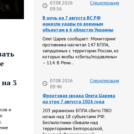
07.08.2026
Спецоперация
09:56
В ночь на 7 августа ВС РФ
нанесли удары по военным
объектам в 6 областях Украины
Олег Царев сообщает: Мониторинг
противника насчитал 147 БПЛА,
запущенных с территории России, из
вать
которых якобы «сбиты/подавлены»
е
– 114. В Рени…
07.08.2026
Спецоперация
 на 3
09:46
Фронтовая сводка Олега Царева
на утро 7 августа 2026 года
сов и
203 украинских БПЛА сбито ПВО
го
ночью над 18 субъектами РФ:
,
Беспилотники сбивали над
ение
территориями Белгородской,