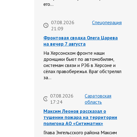
его…
07.08.2026
Спецоперация
21:09
Фронтовая сводка Олега Царева
на вечер 7 августа
На Херсонском фронте наши
дронщики бьют по автомобилям,
системам связи и РЭБ в Херсоне и
сёлах правобережья. Враг обстрелял
за…
07.08.2026
Саратовская
17:24
область
Максим Леонов рассказал о
тушении пожара на территории
полигона АО «Ситиматик»
Глава Энгельсского района Максим