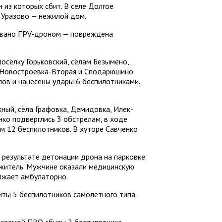
 из которых сбит. В селе Долгое
 Уразово — нежилой дом.
овано FPV-дроном — повреждена
осёлку Горьковский, сёлам Безымено,
, Новостроевка-Вторая и Сподарюшино
ов и нанесены удары 6 беспилотниками.
ный, сёла Графовка, Демидовка, Илек-
нко подверглись 3 обстрелам, в ходе
м 12 беспилотников. В хуторе Савченко
в результате детонации дрона на парковке
житель. Мужчине оказали медицинскую
лжает амбулаторно.
ты 5 беспилотников самолётного типа.