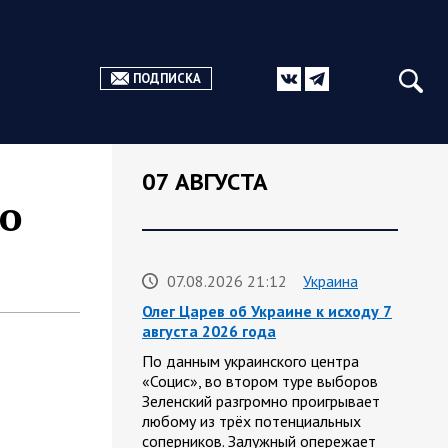
ПОДПИСКА
07 АВГУСТА
о
07.08.2026 21:12
Украина
Олег Царев об Украине к исходу 7
августа 2026 года
По данным украинского центра
«Социс», во втором туре выборов
Зеленский разгромно проигрывает
любому из трёх потенциальных
соперников. Залужный опережает