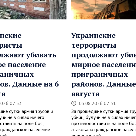
нские
Украинские
ристы
террористы
лжают убивать
продолжают уби
е население
мирное населени
раничных
приграничных
ов. Данные на 6
районов. Данные
та
августа
2026 07:53
03.08.2026 07:51
шие сутки армия трусов и
За прошедшие сутки армия тру
учи не в силах ничего
убийц, будучи не в силах ниче
ставить на поле боя,
противопоставить на поле боя
 гражданское население
атаковала гражданское насел
ской…
Белгородской…