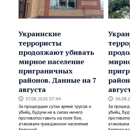
Украинские
Украи
террористы
терро
продолжают убивать
продо
мирное население
мирно
приграничных
приг
районов. Данные на 7
район
августа
авгус
07.08.2026 07:44
06.08.
За прошедшие сутки армия трусов и
За прошед
убийц, будучи не в силах ничего
убийц, буд
противопоставить на поле боя,
противопо
атаковала гражданское население
атаковала
Брянской,…
Белгород