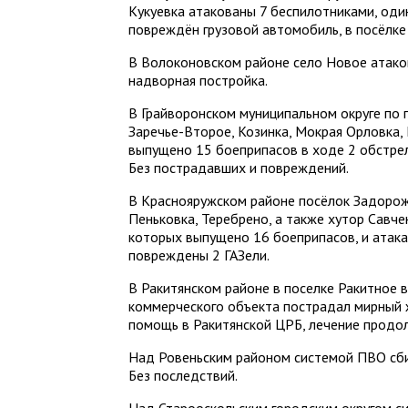
Кукуевка атакованы 7 беспилотниками, один
повреждён грузовой автомобиль, в посёлке
В Волоконовском районе село Новое атак
надворная постройка.
В Грайворонском муниципальном округе по п
Заречье-Второе, Козинка, Мокрая Орловка
выпущено 15 боеприпасов в ходе 2 обстрел
Без пострадавших и повреждений.
В Краснояружском районе посёлок Задорож
Пеньковка, Теребрено, а также хутор Савче
которых выпущено 16 боеприпасов, и атака
повреждены 2 ГАЗели.
В Ракитянском районе в поселке Ракитное 
коммерческого объекта пострадал мирный 
помощь в Ракитянской ЦРБ, лечение продо
Над Ровеньским районом системой ПВО сби
Без последствий.