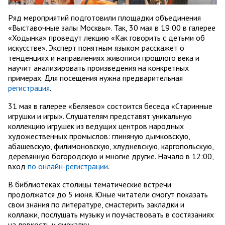
Ряд мероприятий подготовили площадки объединения
«Выставочные залы Москвы». Так, 30 мая в 19:00 в галерее
«Ходынка» проведут лекцию «Как говорить с детьми об
искусстве». Эксперт понятным языком расскажет о
тенденциях и направлениях живописи прошлого века и
научит анализировать произведения на конкретных
примерах. Для посещения нужна предварительная
регистрация
.
31 мая в галерее «Беляево» состоится беседа «Старинные
игрушки и игры». Слушателям представят уникальную
коллекцию игрушек из ведущих центров народных
художественных промыслов: глиняную дымковскую,
абашевскую, филимоновскую, хлудневскую, каргопольскую,
деревянную богородскую и многие другие. Начало в 12:00,
вход
по онлайн-регистрации
.
В библиотеках столицы тематические встречи
продолжатся до 5 июня. Юные читатели смогут показать
свои знания по литературе, смастерить закладки и
коллажи, послушать музыку и поучаствовать в состязаниях
на ловкость и смекалку.