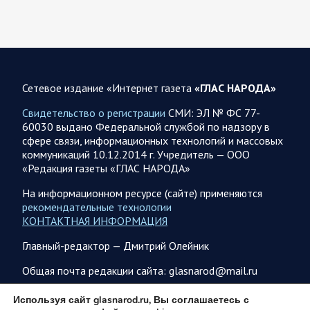
Саратовской области. Губернатор Саратовской области
Роман Бусаргин в Аткарске…
08.08.2026 09:04
Саратовская область
На Кумысной поляне Саратове проводится
Сетевое издание «Интернет газета
«ГЛАС НАРОДА»
дератизация
Свидетельство о регистрации
СМИ: ЭЛ № ФС 77-
Как сообщили в министерстве природных ресурсов и
60030 выдано Федеральной службой по надзору в
экологии области, обработку территории отравляющим
сфере связи, информационных технологий и массовых
веществом планируется произвести с 7 по 10 августа…
коммуникаций 10.12.2014 г. Учредитель — ООО
«Редакция газеты «ГЛАС НАРОДА»
08.08.2026 08:34
Саратовская область
На информационном ресурсе (сайте) применяются
Бусаргин: Уважаемые спортсмены, тренеры, участники
рекомендательные технологии
физкультурного движения, ветераны и любители
КОНТАКТНАЯ ИНФОРМАЦИЯ
спорта! Поздравляю вас с Днем физкультурника
Главный-редактор — Дмитрий Олейник
Поздравление Губернатора Саратовской области:
Саратовская область всегда была одним из центров
Общая почта редакции сайта: glasnarod@mail.ru
развития спортивной культуры. Успехи…
ПОДПИСКА
Используя сайт glasnarod.ru, Вы соглашаетесь с