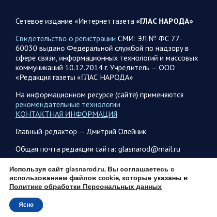
Новую информацию о ходе проведения ВС РФ
специальной военной операции на 7 августа предоставили
Сетевое издание «Интернет газета
«ГЛАС НАРОДА»
представители группировок «Север», «Запад», «Центр»,
«Юг»…
Свидетельство о регистрации
СМИ: ЭЛ № ФС 77-
60030 выдано Федеральной службой по надзору в
сфере связи, информационных технологий и массовых
07.08.2026 12:29
Спецоперация
коммуникаций 10.12.2014 г. Учредитель — ООО
Сводка военных действий от Минобороны РФ 7
«Редакция газеты «ГЛАС НАРОДА»
августа. Коротко
На информационном ресурсе (сайте) применяются
Главное: Российские вооружённые силы взяли под контроль
рекомендательные технологии
село Анискино в Харьковской области. За прошедшую
КОНТАКТНАЯ ИНФОРМАЦИЯ
неделю ВС РФ осуществили два массированных…
Главный-редактор — Дмитрий Олейник
07.08.2026 10:51
Мир
Общая почта редакции сайта: glasnarod@mail.ru
Война на Ближнем Востоке. Итоги за 6 августа 2026
ПОДПИСКА
Используя сайт glasnarod.ru, Вы соглашаетесь с
года
использованием файлов cookie, которые указаны в
Президент США Дональд Трамп выразил уверенность, что
Политике обработки Персональных данных
война с Ираном скоро закончится. По его оценке, Тегеран
не сможет продолжать конфликт…
Ясно
© 2013 - 2026