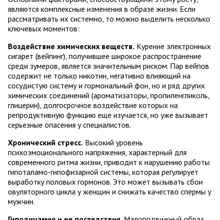
являются комплексные изменения в образе жизни. Если
рассматривать их системно, то можно выделить несколько
ключевых моментов:
Воздействие химических веществ.
Курение электронных
сигарет (вейпинг), получившее широкое распространение
среди зумеров, является значительным риском. Пар вейпов
содержит не только никотин, негативно влияющий на
сосудистую систему и гормональный фон, но и ряд других
химических соединений (ароматизаторы, пропиленгликоль,
глицерин), долгосрочное воздействие которых на
репродуктивную функцию еще изучается, но уже вызывает
серьезные опасения у специалистов.
Хронический стресс.
Высокий уровень
психоэмоционального напряжения, характерный для
современного ритма жизни, приводит к нарушению работы
гипоталамо-гипофизарной системы, которая регулирует
выработку половых гормонов. Это может вызывать сбои
овуляторного цикла у женщин и снижать качество спермы у
мужчин.
Гиподинамия и ее последствия.
Малоподвижный образ