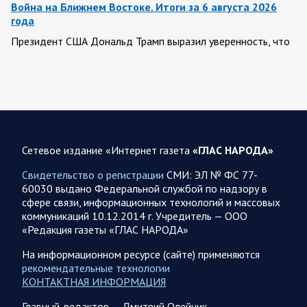
Война на Ближнем Востоке. Итоги за 6 августа 2026
года
Президент США Дональд Трамп выразил уверенность, что
война с Ираном скоро закончится. По его оценке, Тегеран
не сможет продолжать конфликт…
07.08.2026 09:56
Спецоперация
В ночь на 7 августа ВС РФ нанесли удары по военным
объектам в 6 областях Украины
Сетевое издание «Интернет газета
«ГЛАС НАРОДА»
Олег Царев сообщает: Мониторинг противника насчитал
Свидетельство о регистрации
СМИ: ЭЛ № ФС 77-
147 БПЛА, запущенных с территории России, из которых
60030 выдано Федеральной службой по надзору в
якобы «сбиты/подавлены» – 114. В Рени…
сфере связи, информационных технологий и массовых
коммуникаций 10.12.2014 г. Учредитель — ООО
«Редакция газеты «ГЛАС НАРОДА»
07.08.2026 09:46
Спецоперация
Фронтовая сводка Олега Царева на утро 7 августа 2026
На информационном ресурсе (сайте) применяются
года
рекомендательные технологии
КОНТАКТНАЯ ИНФОРМАЦИЯ
203 украинских БПЛА сбито ПВО ночью над 18 субъектами
РФ: Беспилотники сбивали над территориями
Главный-редактор — Дмитрий Олейник