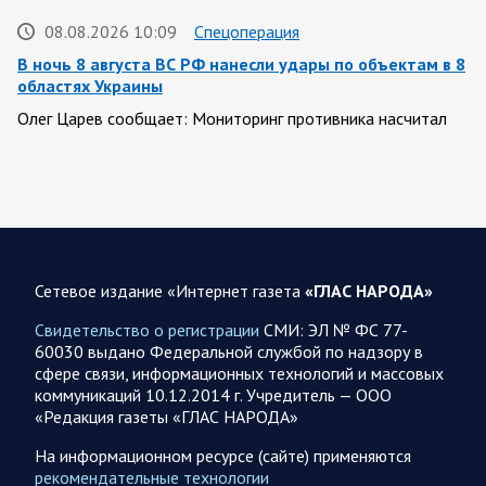
08.08.2026 10:09
Спецоперация
В ночь 8 августа ВС РФ нанесли удары по объектам в 8
областях Украины
Олег Царев сообщает: Мониторинг противника насчитал
151 БПЛА, запущенный с территории России, из которых
якобы «сбиты/подавлены» – 135. В Киеве…
08.08.2026 10:05
Спецоперация
Фронтовая сводка Олега Царева 8 августа 2026 года
Сетевое издание «Интернет газета
«ГЛАС НАРОДА»
397 украинских БПЛА сбито ПВО ночью над 15 субъектами
РФ: Беспилотники сбивали над территориями
Свидетельство о регистрации
СМИ: ЭЛ № ФС 77-
Белгородской, Брянской, Воронежской, Курской, Липецкой,
60030 выдано Федеральной службой по надзору в
Орловской,…
сфере связи, информационных технологий и массовых
коммуникаций 10.12.2014 г. Учредитель — ООО
«Редакция газеты «ГЛАС НАРОДА»
08.08.2026 09:45
Саратовская область
После реализации инвестиционного проекта
На информационном ресурсе (сайте) применяются
Аткарской птицефабрики предприятию необходимо
рекомендательные технологии