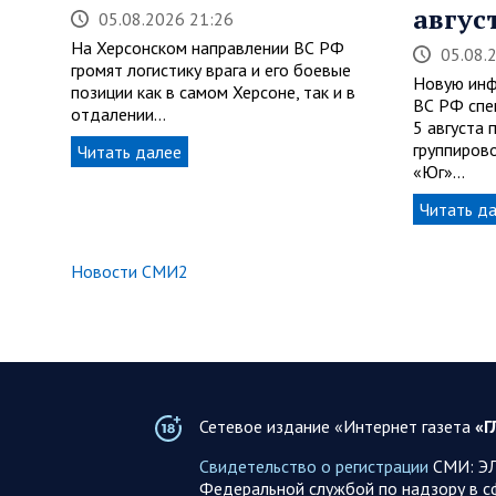
авгус
05.08.2026 21:26
На Херсонском направлении ВС РФ
05.08.
громят логистику врага и его боевые
Новую инф
позиции как в самом Херсоне, так и в
ВС РФ спе
отдалении…
5 августа
группирово
Читать далее
«Юг»…
Читать д
Новости СМИ2
Сетевое издание «Интернет газета
«Г
Свидетельство о регистрации
СМИ: ЭЛ
Федеральной службой по надзору в с