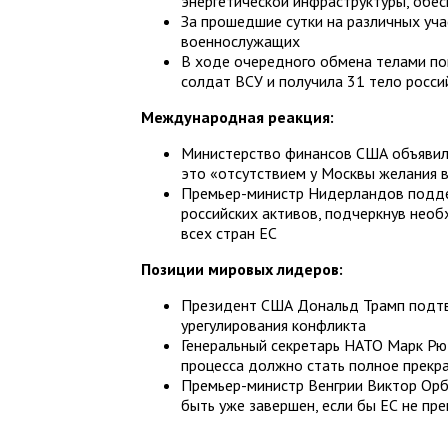
энергетической инфраструктуры, обе
За прошедшие сутки на различных уч
военнослужащих
В ходе очередного обмена телами по
солдат ВСУ и получила 31 тело росс
Международная реакция:
Министерство финансов США объявило
это «отсутствием у Москвы желания 
Премьер-министр Нидерландов подд
российских активов, подчеркнув нео
всех стран ЕС
Позиции мировых лидеров:
Президент США Дональд Трамп подтв
урегулирования конфликта
Генеральный секретарь НАТО Марк Рю
процесса должно стать полное прекр
Премьер-министр Венгрии Виктор Орб
быть уже завершен, если бы ЕС не пр