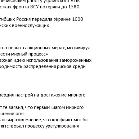
спечивавшим работу украинского ВПК
астках фронта ВСУ потеряли до 1580
гибших Россия передала Украине 1000
ийских военнослужащих
 о новых санкционных мерах, мотивируя
вести мирный процесс»
ержал идею использования замороженных
бходимость распределения рисков среди
ердил настрой на достижение мирного
тте заявил, что первым шагом мирного
ащение огня
ан выразил мнение, что конфликт мог бы
епятствовал процессу урегулирования