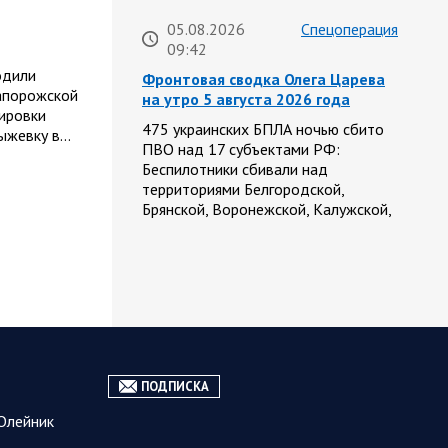
05.08.2026
Спецоперация
09:42
одили
Фронтовая сводка Олега Царева
Запорожской
на утро 5 августа 2026 года
пировки
475 украинских БПЛА ночью сбито
Рыжевку в…
ПВО над 17 субъектами РФ:
Беспилотники сбивали над
территориями Белгородской,
Брянской, Воронежской, Калужской,
Курской, Липецкой,…
05.08.2026
Саратовская
09:15
область
Санитарно-эпидемиологическая
обстановка в Саратовской
области остается стабильной
ПОДПИСКА
Сохранение эпидемиологического
Олейник
благополучия населения обсудил