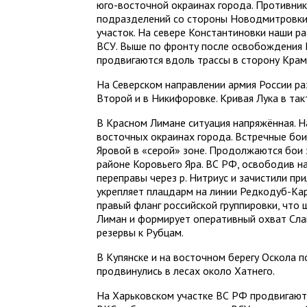
юго-восточной окраинах города. Противник
подразделений со стороны Новодмитровки,
участок. На севере Константиновки наши 
ВСУ. Выше по фронту после освобождения
продвигаются вдоль трассы в сторону Крам
На Северском направлении армия России ра
Второй и в Никифоровке. Кривая Лука в та
В Красном Лимане ситуация напряжённая. Н
восточных окраинах города. Встречные бои
Яровой в «серой» зоне. Продолжаются бои 
районе Коровьего Яра. ВС РФ, освободив на
переправы через р. Нитриус и зачистили при
укрепляет плацдарм на линии Редкодуб-Ка
правый фланг российской группировки, чт
Лиман и формирует оперативный охват Слав
резервы к Рубцам.
В Купянске и на восточном берегу Оскола 
продвинулись в лесах около Хатнего.
На Харьковском участке ВС РФ продвигаютс