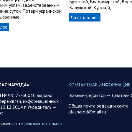
Брянской, Владимирской, Вор
ским узлам, задействованным
Калужской, Курской,…
ение суток. Потери украинской
вызванные…
Читать далее
алее
ЛАС НАРОДА»
КОНТАКТНАЯ ИНФОРМАЦИЯ
 № ФС 77-60030 выдано
Главный-редактор — Дмитрий 
фере связи, информационных
Общая почта редакции сайта:
10.12.2014 г. Учредитель —
glasnarod@mail.ru
А»
применяются
рекомендательные