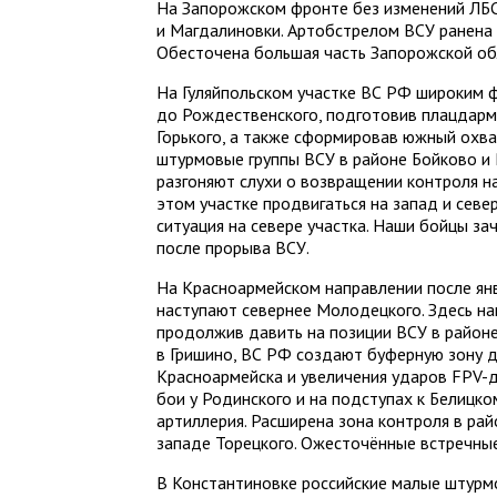
На Запорожском фронте без изменений ЛБС.
и Магдалиновки. Артобстрелом ВСУ ранена
Обесточена большая часть Запорожской обл
На Гуляйпольском участке ВС РФ широким ф
до Рождественского, подготовив плацдарм
Горького, а также сформировав южный охв
штурмовые группы ВСУ в районе Бойково и 
разгоняют слухи о возвращении контроля н
этом участке продвигаться на запад и севе
ситуация на севере участка. Наши бойцы 
после прорыва ВСУ.
На Красноармейском направлении после ян
наступают севернее Молодецкого. Здесь на
продолжив давить на позиции ВСУ в районе 
в Гришино, ВС РФ создают буферную зону д
Красноармейска и увеличения ударов FPV-
бои у Родинского и на подступах к Белицк
артиллерия. Расширена зона контроля в райо
западе Торецкого. Ожесточённые встречные
В Константиновке российские малые штурм