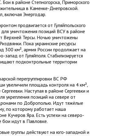
 Бои в районе Степногорска, Приморского
 жительница в Каменке-Днепровской.
, включая Энергодар.
ронтом продвигается от Гуляйпольского
 для уничтожения позиций ВСУ в районе
ат Верхней Терсы. Ночью уничтожены
Риздвянки. Пока украинские ресурсы
ад 300 км², армия России продолжает на
ро-запад от Гуляйполя. Стабилизируется
зачищают подконтрольные территории
варской перегруппировки ВС РФ
ши увеличили площадь контроля на 4 км²,
Сергеевки. Наступая в районе Сергеевки и
ля укрепления позиций на севере от
дронами по Доброполью. Идут тяжёлые
ому, по которому работает наша
не Кучеров Яра. Есть успехи на северо-
 бои идут в Павловке.
овые группы действуют на юго-западной и