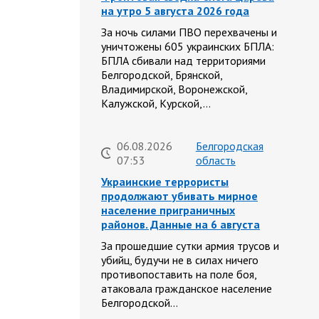
на утро 5 августа 2026 года
За ночь силами ПВО перехвачены и
уничтожены 605 украинских БПЛА:
БПЛА сбивали над территориями
Белгородской, Брянской,
Владимирской, Воронежской,
Калужской, Курской,…
06.08.2026
Белгородская
07:53
область
Украинские террористы
продолжают убивать мирное
население приграничных
районов. Данные на 6 августа
За прошедшие сутки армия трусов и
убийц, будучи не в силах ничего
противопоставить на поле боя,
атаковала гражданское население
Белгородской…