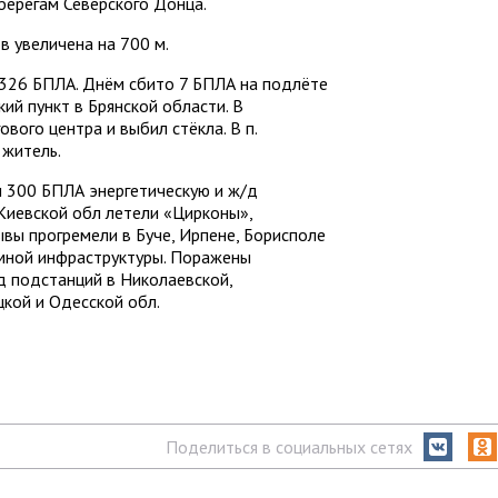
берегам Северского Донца.
 увеличена на 700 м.
 326 БПЛА. Днём сбито 7 БПЛА на подлёте
ий пункт в Брянской области. В
вого центра и выбил стёкла. В п.
 житель.
и 300 БПЛА энергетическую и ж/д
 Киевской обл летели «Цирконы»,
ывы прогремели в Буче, Ирпене, Борисполе
мной инфраструктуры. Поражены
д подстанций в Николаевской,
кой и Одесской обл.
Поделиться в социальных сетях