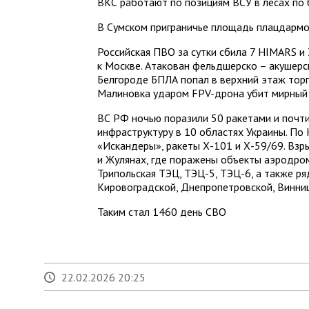
ВКС работают по позициям ВСУ в лесах по 
В Сумском приграничье площадь плацдармов
Российская ПВО за сутки сбила 7 HIMARS и
к Москве. Атакован фельдшерско – акушерск
Белгороде БПЛА попал в верхний этаж торго
Малиновка ударом FPV-дрона убит мирный
ВС РФ ночью поразили 50 ракетами и почт
инфраструктуру в 10 областях Украины. По
«Искандеры», ракеты Х-101 и Х-59/69. Взр
и Жулянах, где поражены объекты аэродро
Трипольская ТЭЦ, ТЭЦ-5, ТЭЦ-6, а также ря
Кировоградской, Днепропетровской, Винниц
Таким стал 1460 день СВО
22.02.2026 20:25