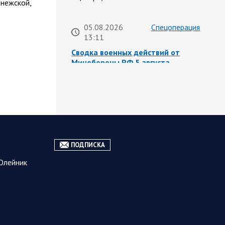
онежской,
05.08.2026
Спецоперация
13:11
Сводка военных действий от
Минобороны РФ 5 августа.
Коротко
Вооружённые силы РФ освободили
населённый пункт Зарница в
Запорожской области. Воинские
части группировки «Север» взяли
под контроль Рыжевку в…
ПОДПИСКА
05.08.2026 12:51
Власть
Олейник
Путин проводит встречу с
руководством Министерства
обороны России. Главное
Главное: Все службы тыла
Минобороны объединяются под