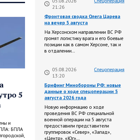
05.08.2026
Спецоперация
21:26
Фронтовая сводка Олега Царева
на вечер 5 августа
На Херсонском направлении ВС РФ
громят логистику врага и его боевые
позиции как в самом Херсоне, так и
в отдалении…
05.08.2026
Спецоперация
13:20
а
Брифинг Минобороны РФ: новые
данные о ходе спецоперации 5
утро 5
августа 2026 года
а
Новую информацию о ходе
проведения ВС РФ специальной
военной операции на 5 августа
ены и
предоставили представители
БПЛА: БПЛА
группировок «Север», «Запад»,
лгородской,
«Центр», «Юг»…