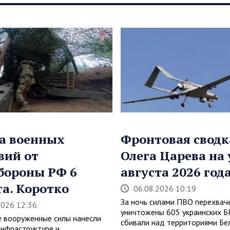
а военных
Фронтовая сводк
вий от
Олега Царева на 
бороны РФ 6
августа 2026 год
та. Коротко
06.08.2026 10:19
За ночь силами ПВО перехвач
2026 12:36
уничтожены 605 украинских 
е вооруженные силы нанесли
сбивали над территориями Бе
инфраструктуре и