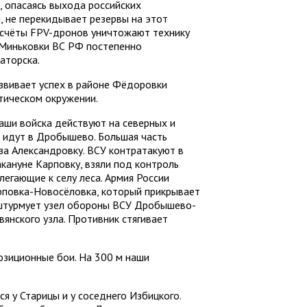
, опасаясь выхода российских
 не перекидывает резервы на этот
расчёты FPV-дронов уничтожают технику
 Миньковки ВС РФ постепенно
аторска.
звивает успех в районе Фёдоровки
ктическом окружении.
аши войска действуют на северных и
 идут в Дробышево. Большая часть
за Александровку. ВСУ контратакуют в
кануне Карповку, взяли под контроль
легающие к селу леса. Армия России
рповка-Новосёловка, который прикрывает
о штурмует узел обороны ВСУ Дробышево-
янского узла. Противник стягивает
позиционные бои. На 300 м наши
я у Старицы и у соседнего Избицкого.