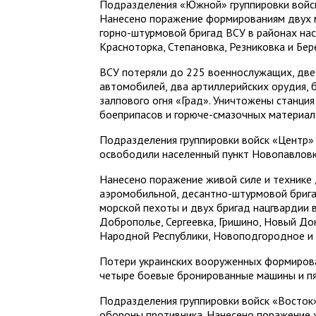
Подразделения «Южной» группировки войск
Нанесено поражение формированиям двух 
горно-штурмовой бригад ВСУ в районах нас
Красноторка, Степановка, Резниковка и Бе
ВСУ потеряли до 225 военнослужащих, дв
автомобилей, два артиллерийских орудия,
залпового огня «Град». Уничтожены станци
боеприпасов и горюче-смазочных материал
Подразделения группировки войск «Центр»
освободили населенный пункт Новопавлов
Нанесено поражение живой силе и технике 
аэромобильной, десантно-штурмовой брига
морской пехоты и двух бригад нацгвардии 
Доброполье, Сергеевка, Гришино, Новый До
Народной Республики, Новоподгородное и
Потери украинских вооруженных формиров
четыре боевые бронированные машины и пя
Подразделения группировки войск «Восток
обороны противника. Нанесено поражение 