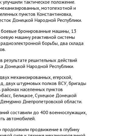
 улучшили тактическое положение.
механизированных, мотопехотной и
еленных пунктов Константиновка,
ресток Донецкой Народной Республики.
е боевые бронированные машины, 13
 боевую машину реактивной системы
я радиоэлектронной борьбы, два склада
ов.
 в результате решительных действий
ка Донецкой Народной Республики.
двух механизированных, егерской,
д, двух штурмовых полков ВСУ, бригады
в районах населенных пунктов
нбасс, Белицкое, Сухецкое Донецкой
 Демурино Днепропетровской области.
аний составили до 400 военнослужащих,
ть автомобилей.
» продолжили продвижение в глубину
живой силе и технике механизированной,