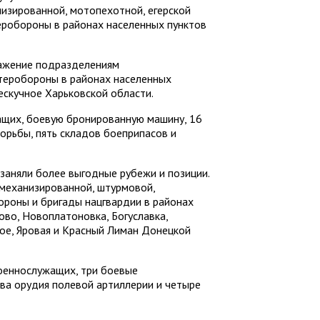
зированной, мотопехотной, егерской
еробороны в районах населенных пунктов
ражение подразделениям
теробороны в районах населенных
ескучное Харьковской области.
ащих, боевую бронированную машину, 16
орьбы, пять складов боеприпасов и
заняли более выгодные рубежи и позиции.
 механизированной, штурмовой,
ороны и бригады нацгвардии в районах
во, Новоплатоновка, Богуславка,
ое, Яровая и Красный Лиман Донецкой
оеннослужащих, три боевые
ва орудия полевой артиллерии и четыре