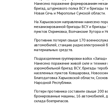
Нанесено поражение формированиям механи
бригад, штурмового полка ВСУ и бригады т
Новая Сечь и Мирополье Сумской области.
На Харьковском направлении нанесено по
механизированной бригады ВСУ и бригады 
пунктов Охримовка, Волчанские Хутора и Н
Противник потерял свыше 170 военнослуж
автомобилей, станцию радиоэлектронной б
материальных средств.
Подразделения группировки войск «Запад» 
Нанесено поражение живой силе и технике
аэромобильной бригад ВСУ, бригады тероб
населенных пунктов Ковшаровка, Новоосино
Благодатовка Харьковской области, Соснов
Народной Республики.
Потери противника составили свыше 200 в
бронированные машины, 16 автомобилей, д
склада боеприпасов.