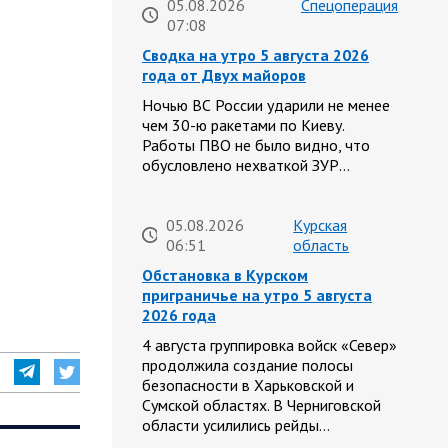
05.08.2026
Спецоперация
07:08
Сводка на утро 5 августа 2026
года от Двух майоров
Ночью ВС России ударили не менее
чем 30-ю ракетами по Киеву.
Работы ПВО не было видно, что
обусловлено нехваткой ЗУР…
05.08.2026
Курская
06:51
область
Обстановка в Курском
приграничье на утро 5 августа
2026 года
4 августа группировка войск «Север»
продолжила создание полосы
безопасности в Харьковской и
Сумской областях. В Черниговской
области усилились рейды…