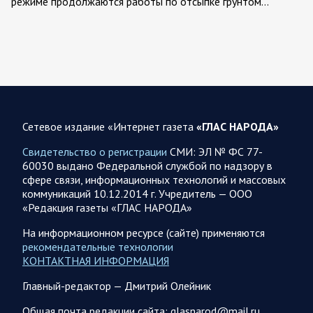
режиме продолжаются работы по отсыпке грунтом…
07.08.2026 12:42
Спецоперация
Брифинг Минобороны РФ: новые данные о ходе
спецоперации 7 августа 2026 года
Новую информацию о ходе проведения ВС РФ
специальной военной операции на 7 августа предоставили
Сетевое издание «Интернет газета
«ГЛАС НАРОДА»
представители группировок «Север», «Запад», «Центр»,
«Юг»…
Свидетельство о регистрации
СМИ: ЭЛ № ФС 77-
60030 выдано Федеральной службой по надзору в
сфере связи, информационных технологий и массовых
07.08.2026 12:29
Спецоперация
коммуникаций 10.12.2014 г. Учредитель — ООО
Сводка военных действий от Минобороны РФ 7
«Редакция газеты «ГЛАС НАРОДА»
августа. Коротко
На информационном ресурсе (сайте) применяются
Главное: Российские вооружённые силы взяли под контроль
рекомендательные технологии
село Анискино в Харьковской области. За прошедшую
КОНТАКТНАЯ ИНФОРМАЦИЯ
неделю ВС РФ осуществили два массированных…
Главный-редактор — Дмитрий Олейник
07.08.2026 10:51
Мир
Общая почта редакции сайта: glasnarod@mail.ru