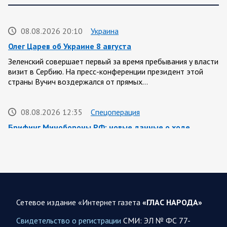
08.08.2026 20:10
Украина
Олег Царев об Украине 8 августа
Зеленский совершает первый за время пребывания у власти
визит в Сербию. На пресс-конференции президент этой
страны Вучич воздержался от прямых…
08.08.2026 12:35
Спецоперация
Брифинг Минобороны РФ: новые данные о ходе
спецоперации 8 августа 2026 года
Новую информацию о ходе проведения ВС РФ
специальной военной операции на 8 августа предоставили
представители группировок «Север», «Запад», «Центр»,
«Юг»…
Сетевое издание «Интернет газета
«ГЛАС НАРОДА»
08.08.2026 12:12
Спецоперация
Свидетельство о регистрации
СМИ: ЭЛ № ФС 77-