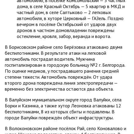
автомобилю, в посёлке Комсомольский — 3 частных
дома, в селе Красный Октябрь — 5 квартир в МКД и
частный дом, в селе Салтыково — 2 легковых
автомобиля, в хуторе Церковный — ГАЗель. Поздно
вечером в посёлке Октябрьский от ударов двух
дронов в частном домовладении повреждены
остекление, кровля, забор, веранда и ворота.
В Борисовском районе село Берёзовка атаковано двумя
беспилотниками. В результате атаки на легковой
автомобиль пострадал водитель. Мужчина
госпитализирован в городскую больницу №2 г. Белгорода.
По оценке медиков, у пострадавшего ранения средней
степени тяжести. Автомобиль повреждён. От удара
второго дрона повреждена линия электропередачи —
временно без электричества остаются два объекта.
В Валуйском муниципальном округе город Валуйки, сёла
Борки и Казинка, а также хутор Леоновка атакованы 12
беспилотниками, 8 из которых сбиты и подавлены. В
городе Валуйки повреждён объект инфраструктуры.
В Волоконовском районе посёлок Рай, село Коновалово и