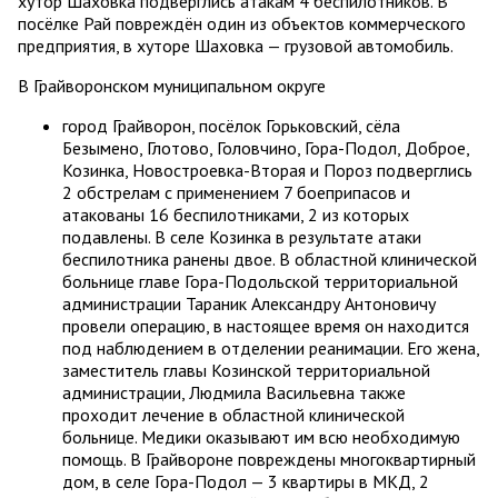
хутор Шаховка подверглись атакам 4 беспилотников. В
посёлке Рай повреждён один из объектов коммерческого
предприятия, в хуторе Шаховка — грузовой автомобиль.
В Грайворонском муниципальном округе
город Грайворон, посёлок Горьковский, сёла
Безымено, Глотово, Головчино, Гора-Подол, Доброе,
Козинка, Новостроевка-Вторая и Пороз подверглись
2 обстрелам с применением 7 боеприпасов и
атакованы 16 беспилотниками, 2 из которых
подавлены. В селе Козинка в результате атаки
беспилотника ранены двое. В областной клинической
больнице главе Гора-Подольской территориальной
администрации Тараник Александру Антоновичу
провели операцию, в настоящее время он находится
под наблюдением в отделении реанимации. Его жена,
заместитель главы Козинской территориальной
администрации, Людмила Васильевна также
проходит лечение в областной клинической
больнице. Медики оказывают им всю необходимую
помощь. В Грайвороне повреждены многоквартирный
дом, в селе Гора-Подол — 3 квартиры в МКД, 2