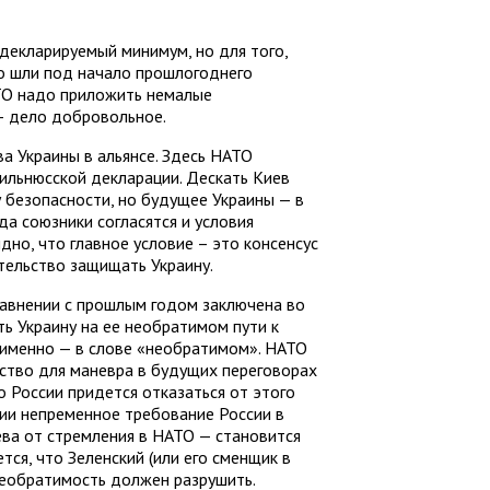
 декларируемый минимум, но для того,
то шли под начало прошлогоднего
АТО надо приложить немалые
— дело добровольное.
а Украины в альянсе. Здесь НАТО
льнюсской декларации. Дескать Киев
 безопасности, но будущее Украины — в
гда союзники согласятся и условия
дно, что главное условие – это консенсус
тельство защищать Украину.
равнении с прошлым годом заключена во
 Украину на ее необратимом пути к
 именно — в слове «необратимом». НАТО
ство для маневра в будущих переговорах
 России придется отказаться от этого
ции непременное требование России в
ева от стремления в НАТО — становится
тся, что Зеленский (или его сменщик в
необратимость должен разрушить.