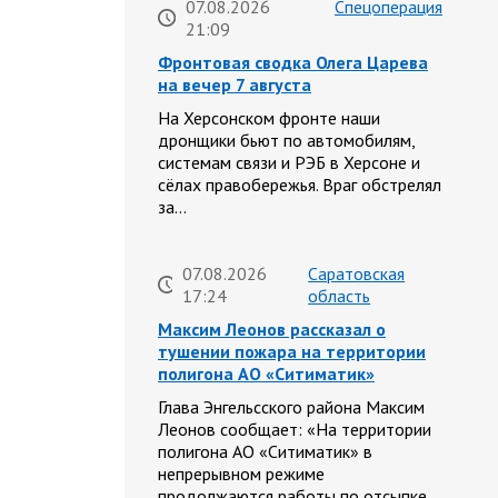
07.08.2026
Спецоперация
21:09
Фронтовая сводка Олега Царева
на вечер 7 августа
На Херсонском фронте наши
дронщики бьют по автомобилям,
системам связи и РЭБ в Херсоне и
сёлах правобережья. Враг обстрелял
за…
07.08.2026
Саратовская
17:24
область
Максим Леонов рассказал о
тушении пожара на территории
полигона АО «Ситиматик»
Глава Энгельсского района Максим
Леонов сообщает: «На территории
полигона АО «Ситиматик» в
непрерывном режиме
продолжаются работы по отсыпке