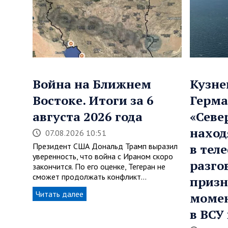
Война на Ближнем
Кузне
Востоке. Итоги за 6
Герма
августа 2026 года
«Севе
наход
07.08.2026 10:51
Президент США Дональд Трамп выразил
в тел
уверенность, что война с Ираном скоро
разго
закончится. По его оценке, Тегеран не
сможет продолжать конфликт…
призн
Читать далее
момен
в ВСУ