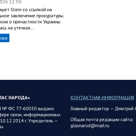
2026 12:50
шет Stern со ссылкой на
ьное заключение прокуратуры.
рсия о причастности Украины
ась на утечках…
алее
ЛАС НАРОДА»
КОНТАКТНАЯ ИНФОРМАЦИЯ
 № ФС 77-60030 выдано
Главный-редактор — Дмитрий 
фере связи, информационных
Общая почта редакции сайта:
10.12.2014 г. Учредитель —
glasnarod@mail.ru
А»