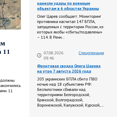
нанесли удары по военным
объектам в 6 областях Украины
Олег Царев сообщает: Мониторинг
противника насчитал 147 БПЛА,
запущенных с территории России, из
которых якобы «сбиты/подавлены»
– 114. В Рени…
ем
а 11
07.08.2026
Спецоперация
09:46
Фронтовая сводка Олега Царева
на утро 7 августа 2026 года
203 украинских БПЛА сбито ПВО
е должны
ночью над 18 субъектами РФ:
закончились
Беспилотники сбивали над
ами. 11
территориями Белгородской,
Брянской, Волгоградской,
Воронежской, Калужской, Курской,…