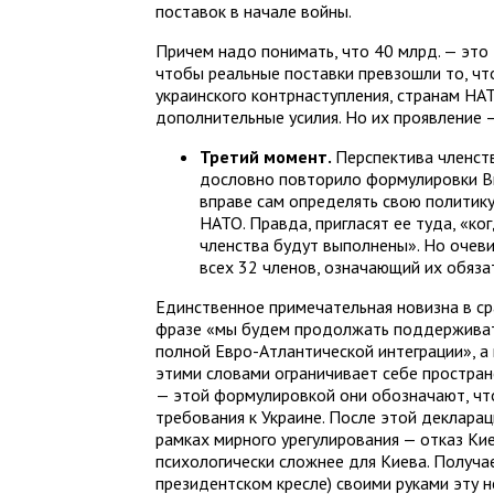
поставок в начале войны.
Причем надо понимать, что 40 млрд. — это
чтобы реальные поставки превзошли то, ч
украинского контрнаступления, странам Н
дополнительные усилия. Но их проявление 
Третий момент.
Перспектива членств
дословно повторило формулировки Ви
вправе сам определять свою политику
НАТО. Правда, пригласят ее туда, «ко
членства будут выполнены». Но очеви
всех 32 членов, означающий их обяза
Единственное примечательная новизна в с
фразе «мы будем продолжать поддерживать
полной Евро-Атлантической интеграции», а
этими словами ограничивает себе простран
— этой формулировкой они обозначают, что
требования к Украине. После этой деклара
рамках мирного урегулирования — отказ Ки
психологически сложнее для Киева. Получае
президентском кресле) своими руками эту 