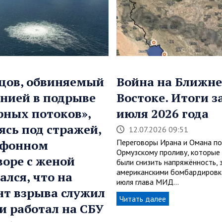
цов, обвиняемый
Война на Ближн
нией в подрыве
Востоке. Итоги з
рных потоков»,
июля 2026 года
ясь под стражей,
12.07.2026 09:51
ефонном
Переговоры Ирана и Омана по
Ормузскому проливу, которы
воре с женой
были снизить напряжённость, 
американскими бомбардировк
ался, что на
июля глава МИД…
т взрыва служил
Читать далее
 и работал на СБУ