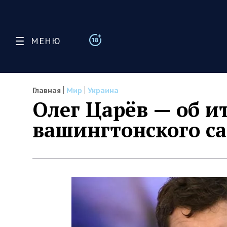
МЕНЮ
Главная
Мир
Украина
Олег Царёв — об и
вашингтонского с