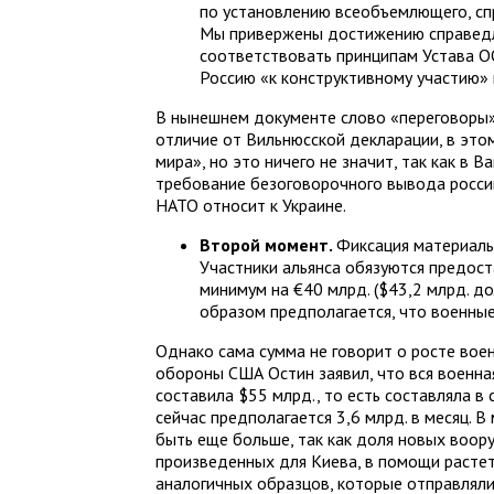
по установлению всеобъемлющего, спр
Мы привержены достижению справедл
соответствовать принципам Устава О
Россию «к конструктивному участию» 
В нынешнем документе слово «переговоры» 
отличие от Вильнюсской декларации, в это
мира», но это ничего не значит, так как в
требование безоговорочного вывода россий
НАТО относит к Украине.
Второй момент.
Фиксация материаль
Участники альянса обязуются предост
минимум на €40 млрд. ($43,2 млрд. до
образом предполагается, что военные
Однако сама сумма не говорит о росте вое
обороны США Остин заявил, что вся военна
составила $55 млрд., то есть составляла в 
сейчас предполагается 3,6 млрд. в месяц.
быть еще больше, так как доля новых воор
произведенных для Киева, в помощи растет
аналогичных образцов, которые отправляли