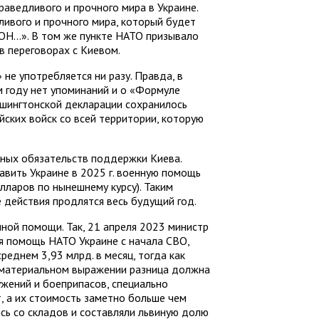
аведливого и прочного мира в Украине.
ивого и прочного мира, который будет
ОН…». В том же пункте НАТО призывало
в переговорах с Киевом.
не употребляется ни разу. Правда, в
м году нет упоминаний и о «Формуле
 Вашингтонской декларации сохранилось
ских войск со всей территории, которую
ных обязательств поддержки Киева.
авить Украине в 2025 г. военную помощь
лларов по нынешнему курсу). Таким
 действия продлятся весь будущий год.
нной помощи. Так, 21 апреля 2023 министр
я помощь НАТО Украине с начала СВО,
среднем 3,93 млрд. в месяц, тогда как
 В материальном выражении разница должна
ужений и боеприпасов, специально
, а их стоимость заметно больше чем
сь со складов и составляли львиную долю