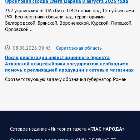
Фронтовая сводка Олега Царева 8 августа 2026 года
397 украинских БПЛА сбито ПВО ночью над 15 субъектами
РФ: Беспилотники сбивали над территориями
Белгородской, Брянской, Воронежской, Курской, Липецкой,
Орловской,…
08.08.2026 09:45
Саратовская область
После реализации инвестиционного проекта
Аткарской птицефабрики предприятию необходимо
помочь с реализацией продукции в сетевых магазинах
Соответствующую задачу обозначил губернатор Роман
Бусаргин перед министерством сельского хозяйства
Саратовской области. Губернатор Саратовской области
Роман Бусаргин в Аткарске…
08.08.2026 09:04
Саратовская область
На Кумысной поляне Саратове проводится
Сетевое издание «Интернет газета
«ГЛАС НАРОДА»
дератизация
Свидетельство о регистрации
СМИ: ЭЛ № ФС 77-