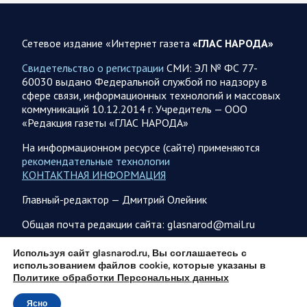
Обстановка в Курском приграничье на утро 6 августа
2026 года
Сетевое издание «Интернет газета
«ГЛАС НАРОДА»
5 августа группировка войск «Север» продолжила создание
полосы безопасности в Харьковской и Сумской областях В
Свидетельство о регистрации
СМИ: ЭЛ № ФС 77-
Черниговской области в районе…
60030 выдано Федеральной службой по надзору в
сфере связи, информационных технологий и массовых
коммуникаций 10.12.2014 г. Учредитель — ООО
05 АВГУСТА
«Редакция газеты «ГЛАС НАРОДА»
На информационном ресурсе (сайте) применяются
рекомендательные технологии
КОНТАКТНАЯ ИНФОРМАЦИЯ
05.08.2026 21:28
Украина
Главный-редактор — Дмитрий Олейник
Олег Царев об Украине к исходу 5 августа 2026 года
Агентство Bloomberg утверждает, что в Вене состоялась
Общая почта редакции сайта: glasnarod@mail.ru
секретная встреча бывших высокопоставленных
чиновников из России, Великобритании, Франции и
ПОДПИСКА
Используя сайт glasnarod.ru, Вы соглашаетесь с
Германии, на которой…
использованием файлов cookie, которые указаны в
Политике обработки Персональных данных
Ясно
05.08.2026 21:26
Спецоперация