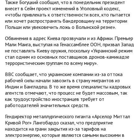
Также Богуцкий сообщил, что в понедельник президент
внесет в Сейм проект изменений в Уголовный кодекс,
«чтобы привлекать к ответственности всех, кто пытается
или хочет распространять бандеровщину на территории
Польши или увековечить ложь о Волынской резне».
Обвинения в адрес Киева прозвучали и из Африки. Премьер
Мали Маига, выступая на Генассамблее ООН, призвал Запад
не поставлять Киеву оружия, поскольку «Украинский режим
стал одним из основных поставщиков дронов-камикадзе
террористическим группам по всему миру».
ВВС сообщает, что украинские компании из-за оттока
рабочей силы начали завозить в страну мигрантов из
Индии и Бангладеш. В то же время специалисты кадровых
агентств отмечают, что процесс не будет массовым, так
как трудоустройство иностранцев требует от
работодателей значительных средств.
Гендиректор металлургического гиганта «Арселор Миттал
Кривой Рог» Лангобардо сказал, что предприятие
находится на грани закрытия из-за тарифов на
электроэнергию, которые являются самыми высокими в