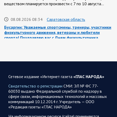
веществом планируется произвести с 7 по 10 августа…
08.08.2026 08:34
Саратовская область
Бусаргин: Уважаемые спортсмены, тренеры, участники
физкультурного движения, ветераны и любители
спорта! Поздравляю вас с Днем физкультурника
Поздравление Губернатора Саратовской области:
Саратовская область всегда была одним из центров
развития спортивной культуры. Успехи…
08.08.2026 08:12
Спецоперация
Сетевое издание «Интернет газета
«ГЛАС НАРОДА»
Заявление Минобороны РФ на утро 8 августа 2026 года
Свидетельство о регистрации
СМИ: ЭЛ № ФС 77-
Сегодня ночью Вооруженными Силами Российской
60030 выдано Федеральной службой по надзору в
Федерации нанесен групповой удар высокоточным
сфере связи, информационных технологий и массовых
оружием наземного базирования по предприятию военной
коммуникаций 10.12.2014 г. Учредитель — ООО
промышленности и складу горюче-смазочных…
«Редакция газеты «ГЛАС НАРОДА»
На информационном ресурсе (сайте) применяются