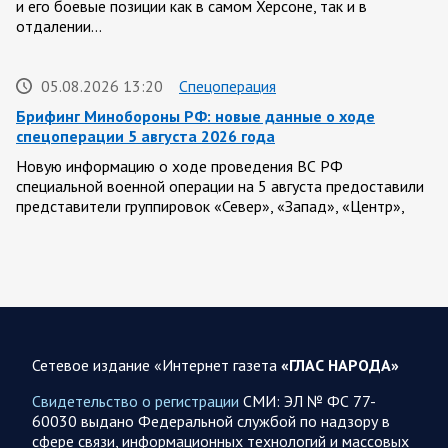
и его боевые позиции как в самом Херсоне, так и в
отдалении…
05.08.2026 13:20
Спецоперация
Брифинг Минобороны РФ: новые данные о ходе
спецоперации 5 августа 2026 года
Новую информацию о ходе проведения ВС РФ
специальной военной операции на 5 августа предоставили
представители группировок «Север», «Запад», «Центр»,
«Юг»…
05.08.2026 13:11
Спецоперация
Сводка военных действий от Минобороны РФ 5
августа. Коротко
Сетевое издание «Интернет газета
«ГЛАС НАРОДА»
Вооружённые силы РФ освободили населённый пункт
Зарница в Запорожской области. Воинские части
Свидетельство о регистрации
СМИ: ЭЛ № ФС 77-
группировки «Север» взяли под контроль Рыжевку в…
60030 выдано Федеральной службой по надзору в
сфере связи, информационных технологий и массовых