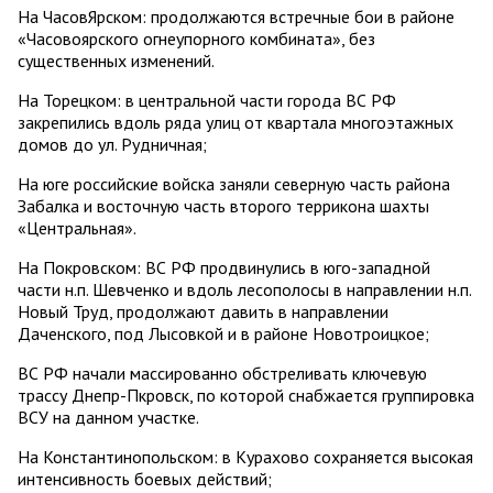
На ЧасовЯрском: продолжаются встречные бои в районе
«Часовоярского огнеупорного комбината», без
существенных изменений.
На Торецком: в центральной части города ВС РФ
закрепились вдоль ряда улиц от квартала многоэтажных
домов до ул. Рудничная;
На юге российские войска заняли северную часть района
Забалка и восточную часть второго террикона шахты
«Центральная».
На Покровском: ВС РФ продвинулись в юго-западной
части н.п. Шевченко и вдоль лесополосы в направлении н.п.
Новый Труд, продолжают давить в направлении
Даченского, под Лысовкой и в районе Новотроицкое;
ВС РФ начали массированно обстреливать ключевую
трассу Днепр-Пкровск, по которой снабжается группировка
ВСУ на данном участке.
На Константинопольском: в Курахово сохраняется высокая
интенсивность боевых действий;