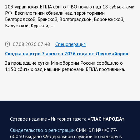
203 украинских БПЛА сбито ПВО ночью над 18 субъектами
РФ: Беспилотники сбивали над территориями
Белгородской, Брянской, Волгоградской, Воронежской,
Калужской, Курской,…
07.08.2026 07:48
Спецоперация
Сводка на утро 7 августа 2026 года от Двух майоров
За прошедшие сутки Минобороны России сообщило о
1150 сбитых оад нашими регионами БПЛА противника.
Ночью сообщалось о работе ПВО в…
07.08.2026 07:44
Белгородская область
Украинские террористы продолжают убивать мирное
население приграничных районов. Данные на 7 августа
Сетевое издание «Интернет газета
«ГЛАС НАРОДА»
За прошедшие сутки армия трусов и убийц, будучи не в
силах ничего противопоставить на поле боя, атаковала
Свидетельство о регистрации
СМИ: ЭЛ № ФС 77-
гражданское население Брянской,…
60030 выдано Федеральной службой по надзору в