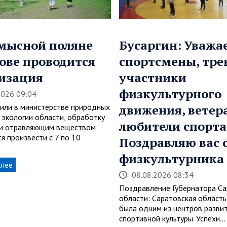
мысной поляне
Бусаргин: Уваж
ове проводится
спортсмены, тре
изация
участники
физкультурного
2026 09:04
или в министерстве природных
движения, ветер
 экологии области, обработку
любители спорта
и отравляющим веществом
я произвести с 7 по 10
Поздравляю вас 
физкультурника
алее
08.08.2026 08:34
Поздравление Губернатора Са
области: Саратовская область
была одним из центров разви
спортивной культуры. Успехи…