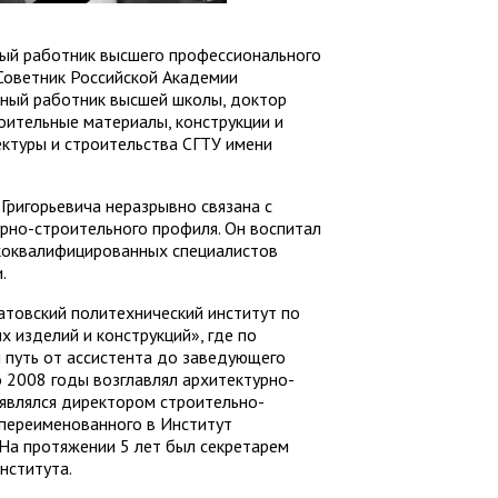
ный работник высшего профессионального
Советник Российской Академии
нный работник высшей школы, доктор
оительные материалы, конструкции и
ектуры и строительства СГТУ имени
Григорьевича неразрывно связана с
рно-строительного профиля. Он воспитал
коквалифицированных специалистов
.
атовский политехнический институт по
 изделий и конструкций», где по
 путь от ассистента до заведующего
о 2008 годы возглавлял архитектурно-
 являлся директором строительно-
 переименованного в Институт
 На протяжении 5 лет был секретарем
нститута.