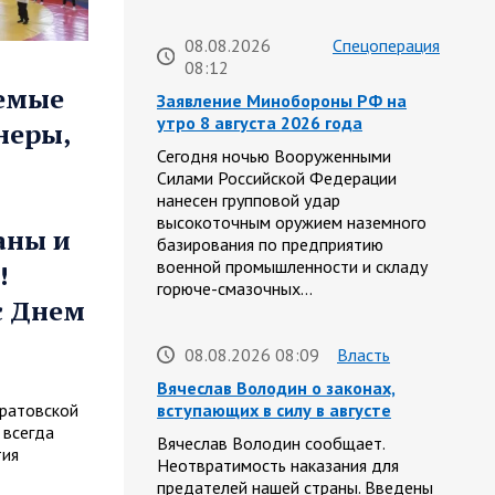
08.08.2026
Спецоперация
08:12
аемые
Заявление Минобороны РФ на
утро 8 августа 2026 года
неры,
Сегодня ночью Вооруженными
Силами Российской Федерации
нанесен групповой удар
высокоточным оружием наземного
аны и
базирования по предприятию
военной промышленности и складу
!
горюче-смазочных…
с Днем
08.08.2026 08:09
Власть
Вячеслав Володин о законах,
ратовской
вступающих в силу в августе
 всегда
Вячеслав Володин сообщает.
тия
Неотвратимость наказания для
предателей нашей страны. Введены