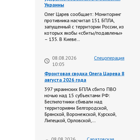
Украины
Олег Царев сообщает: Мониторинг
противника насчитал 151 БПЛА,
запущенный с территории России, из
которых якобы «сбиты/подавлены»
– 135. В Киеве…
08.08.2026
Спецоперация
10:05
Фронтовая сводка Олега Царева 8
августа 2026 года
397 украинских БПЛА сбито ПВО
ночью над 15 субъектами РФ:
Беспилотники сбивали над
территориями Белгородской,
Брянской, Воронежской, Курской,
Липецкой, Орловской,…
08.08.2026
Саратовская