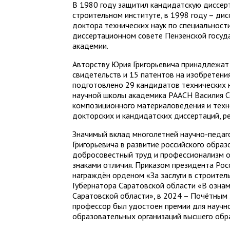
В 1980 году защитил кандидатскую диссер
строительном институте, в 1998 году – дис
доктора технических наук по специальност
диссертационном совете Пензенской госуд
академии.
Авторству Юрия Григорьевича принадлежат 
свидетельств и 15 патентов на изобретен
подготовлено 29 кандидатов технических 
научной школы академика РААСН Василия С
композиционного материаловедения и техн
докторских и кандидатских диссертаций, ре
Значимый вклад многолетней научно-педаг
Григорьевича в развитие российского образ
добросовестный труд и профессионализм 
знаками отличия. Приказом президента Рос
награждён орденом «За заслуги в строител
Губернатора Саратовской области «В озна
Саратовской области», в 2024 – Почётным 
профессор был удостоен премии для научн
образовательных организаций высшего обр