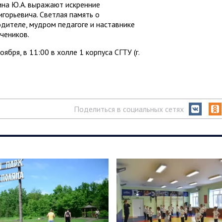
ина Ю.А. выражают искренние
горьевича. Светлая память о
дителе, мудром педагоге и наставнике
учеников.
бря, в 11:00 в холле 1 корпуса СГТУ (г.
Поделиться в социальных сетях