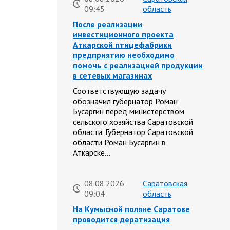
09:45
область
После реализации
инвестиционного проекта
Аткарской птицефабрики
предприятию необходимо
помочь с реализацией продукции
в сетевых магазинах
Соответствующую задачу
обозначил губернатор Роман
Бусаргин перед министерством
сельского хозяйства Саратовской
области. Губернатор Саратовской
области Роман Бусаргин в
Аткарске…
08.08.2026
Саратовская
09:04
область
На Кумысной поляне Саратове
проводится дератизация