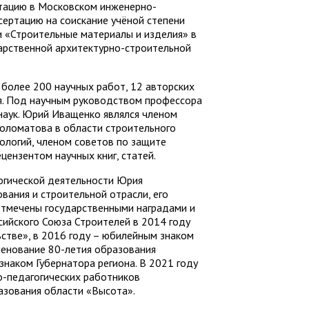
тацию в Московском инженерно-
сертацию на соискание учёной степени
и «Строительные материалы и изделия» в
арственной архитектурно-строительной
более 200 научных работ, 12 авторских
ия. Под научным руководством профессора
наук. Юрий Иващенко являлся членом
оломатова в области строительного
ологий, членом советов по защите
цензентом научных книг, статей.
огической деятельности Юрия
ования и строительной отрасли, его
отмечены государственными наградами и
сийского Союза Строителей в 2014 году
ьстве», в 2016 году – юбилейным знаком
менование 80-летия образования
знаком Губернатора региона. В 2021 году
о-педагогических работников
азования области «Высота».