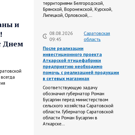
территориями Белгородской,
Брянской, Воронежской, Курской,
Липецкой, Орловской,…
аны и
!
08.08.2026
Саратовская
09:45
область
с Днем
После реализации
инвестиционного проекта
Аткарской птицефабрики
предприятию необходимо
ратовской
помочь с реализацией продукции
 всегда
в сетевых магазинах
тия
Соответствующую задачу
обозначил губернатор Роман
Бусаргин перед министерством
сельского хозяйства Саратовской
области. Губернатор Саратовской
области Роман Бусаргин в
Аткарске…