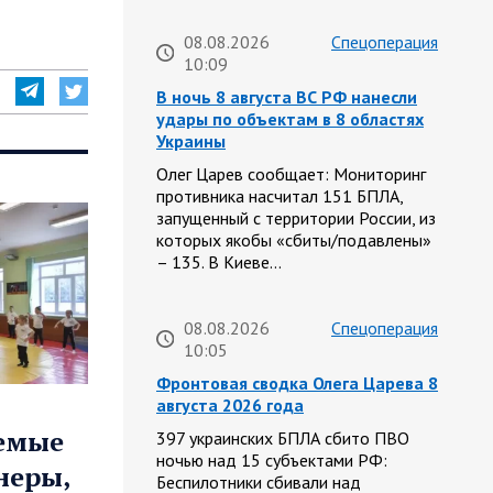
08.08.2026
Спецоперация
10:09
В ночь 8 августа ВС РФ нанесли
удары по объектам в 8 областях
Украины
Олег Царев сообщает: Мониторинг
противника насчитал 151 БПЛА,
запущенный с территории России, из
которых якобы «сбиты/подавлены»
– 135. В Киеве…
08.08.2026
Спецоперация
10:05
Фронтовая сводка Олега Царева 8
августа 2026 года
аемые
397 украинских БПЛА сбито ПВО
ночью над 15 субъектами РФ:
неры,
Беспилотники сбивали над