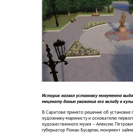
Историк назвал установку монумента выд
меценату данью уважения его вкладу в куль
В Саратове принято решение об установке
художнику-маринисту и основателю первог
художественного музея – Алексею Петрови
губернатор Роман Бусаргин, монумент займе