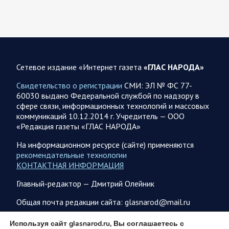
Саратовской области. Губернатор Саратовской области
Роман Бусаргин в Аткарске…
08.08.2026 09:04
Саратовская область
На Кумысной поляне Саратове проводится
Сетевое издание «Интернет газета
«ГЛАС НАРОДА»
дератизация
Свидетельство о регистрации
СМИ: ЭЛ № ФС 77-
Как сообщили в министерстве природных ресурсов и
60030 выдано Федеральной службой по надзору в
экологии области, обработку территории отравляющим
сфере связи, информационных технологий и массовых
веществом планируется произвести с 7 по 10 августа…
коммуникаций 10.12.2014 г. Учредитель — ООО
«Редакция газеты «ГЛАС НАРОДА»
08.08.2026 08:34
Саратовская область
На информационном ресурсе (сайте) применяются
Бусаргин: Уважаемые спортсмены, тренеры, участники
рекомендательные технологии
физкультурного движения, ветераны и любители
КОНТАКТНАЯ ИНФОРМАЦИЯ
спорта! Поздравляю вас с Днем физкультурника
Главный-редактор — Дмитрий Олейник
Поздравление Губернатора Саратовской области:
Саратовская область всегда была одним из центров
Общая почта редакции сайта: glasnarod@mail.ru
развития спортивной культуры. Успехи…
ПОДПИСКА
Используя сайт glasnarod.ru, Вы соглашаетесь с