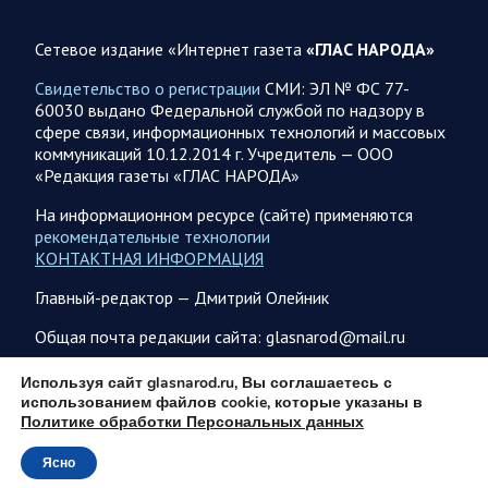
августа. Коротко
Сетевое издание «Интернет газета
«ГЛАС НАРОДА»
Вооружённые силы РФ освободили населённый пункт
Зарница в Запорожской области. Воинские части
Свидетельство о регистрации
СМИ: ЭЛ № ФС 77-
группировки «Север» взяли под контроль Рыжевку в…
60030 выдано Федеральной службой по надзору в
сфере связи, информационных технологий и массовых
коммуникаций 10.12.2014 г. Учредитель — ООО
05.08.2026 12:51
Власть
«Редакция газеты «ГЛАС НАРОДА»
Путин проводит встречу с руководством Министерства
обороны России. Главное
На информационном ресурсе (сайте) применяются
рекомендательные технологии
Главное: Все службы тыла Минобороны объединяются под
КОНТАКТНАЯ ИНФОРМАЦИЯ
руководством Валерия Солодчука. Группировкой «Центр» в
рамках СВО будет командовать Андрей Иванаев.
Главный-редактор — Дмитрий Олейник
Группировка…
Общая почта редакции сайта: glasnarod@mail.ru
05.08.2026 09:56
Спецоперация
ПОДПИСКА
Используя сайт glasnarod.ru, Вы соглашаетесь с
использованием файлов cookie, которые указаны в
В ночь на 5 августа ВС РФ нанесли комбинированные
Политике обработки Персональных данных
удары по военным объектам в 7 областях Украины
Олег Царев сообщает: Мониторинг противника насчитал
Ясно
© 2013 - 2026
115 БПЛА, запущенных с территории России, из которых