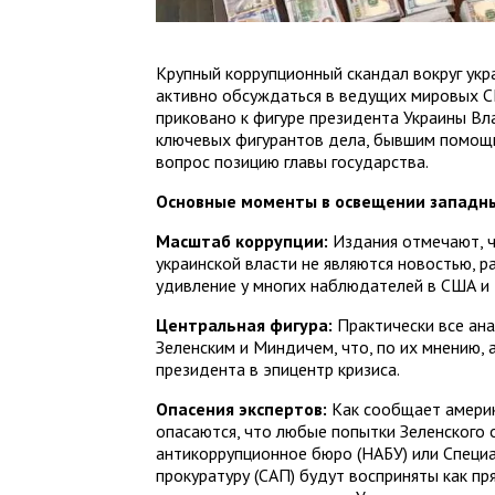
Крупный коррупционный скандал вокруг ук
активно обсуждаться в ведущих мировых 
приковано к фигуре президента Украины Вла
ключевых фигурантов дела, бывшим помощ
вопрос позицию главы государства.
Основные моменты в освещении западн
Масштаб коррупции:
Издания отмечают, ч
украинской власти не являются новостью, р
удивление у многих наблюдателей в США и 
Центральная фигура:
Практически все ана
Зеленским и Миндичем, что, по их мнению,
президента в эпицентр кризиса.
Опасения экспертов:
Как сообщает америк
опасаются, что любые попытки Зеленского 
антикоррупционное бюро (НАБУ) или Специ
прокуратуру (САП) будут восприняты как п