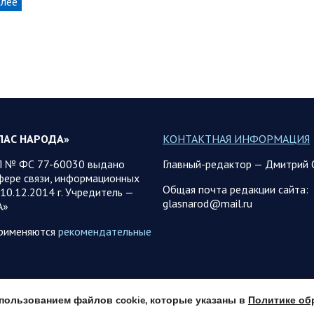
алее
ЛАС НАРОДА»
КОНТАКТНАЯ ИНФОРМАЦИЯ
 № ФС 77-60030 выдано
Главный-редактор — Дмитрий 
фере связи, информационных
Общая почта редакции сайта:
10.12.2014 г. Учредитель —
glasnarod@mail.ru
А»
применяются
рекомендательные
использованием файлов cookie, которые указаны в
Политике об
© 2013 - 2026