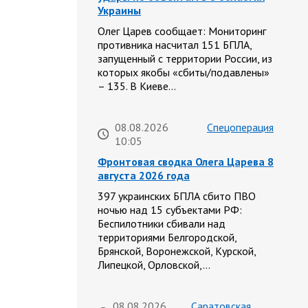
Украины
Олег Царев сообщает: Мониторинг
противника насчитал 151 БПЛА,
запущенный с территории России, из
которых якобы «сбиты/подавлены»
– 135. В Киеве…
08.08.2026
Спецоперация
10:05
Фронтовая сводка Олега Царева 8
августа 2026 года
397 украинских БПЛА сбито ПВО
ночью над 15 субъектами РФ:
Беспилотники сбивали над
территориями Белгородской,
Брянской, Воронежской, Курской,
Липецкой, Орловской,…
08.08.2026
Саратовская