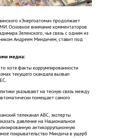
раинского «Энергоатома» продолжает
СМИ. Основное внимание комментаторов
димира Зеленского, чья связь с одним из
ником Андреем Миндичем, ставит под
ыми медиа:
то хотя факты коррумпированности
азмах текущего скандала вызвал
ЕС.
литики указывают на тесную связь между
 автоматически помещает самого
анский телеканал ABC, эксперты
оказать давление на Национальное
ализированную антикоррупционную
рямое покрывательство Миндича в ущерб