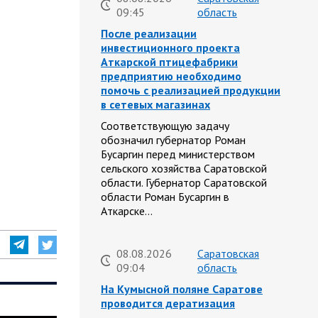
09:45
область
После реализации
инвестиционного проекта
Аткарской птицефабрики
предприятию необходимо
помочь с реализацией продукции
в сетевых магазинах
Соответствующую задачу
обозначил губернатор Роман
Бусаргин перед министерством
сельского хозяйства Саратовской
области. Губернатор Саратовской
области Роман Бусаргин в
Аткарске…
08.08.2026
Саратовская
09:04
область
На Кумысной поляне Саратове
проводится дератизация