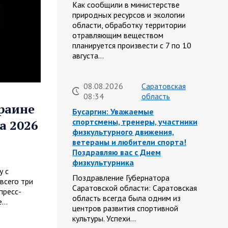
Как сообщили в министерстве
природных ресурсов и экологии
области, обработку территории
отравляющим веществом
планируется произвести с 7 по 10
августа…
08.08.2026
Саратовская
08:34
область
краине
Бусаргин: Уважаемые
спортсмены, тренеры, участники
а 2026
физкультурного движения,
ветераны и любители спорта!
Поздравляю вас с Днем
физкультурника
у с
Поздравление Губернатора
всего три
Саратовской области: Саратовская
пресс-
область всегда была одним из
е…
центров развития спортивной
культуры. Успехи…