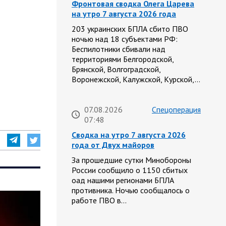
Фронтовая сводка Олега Царева
на утро 7 августа 2026 года
203 украинских БПЛА сбито ПВО
ночью над 18 субъектами РФ:
Беспилотники сбивали над
территориями Белгородской,
Брянской, Волгоградской,
Воронежской, Калужской, Курской,…
07.08.2026
Спецоперация
07:48
Сводка на утро 7 августа 2026
года от Двух майоров
За прошедшие сутки Минобороны
России сообщило о 1150 сбитых
оад нашими регионами БПЛА
противника. Ночью сообщалось о
работе ПВО в…