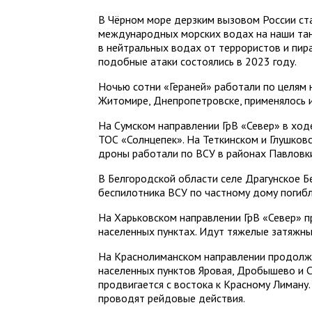
В Чёрном море дерзким вызовом России ст
международных морских водах на наши тан
в нейтральных водах от террористов и пир
подобные атаки состоялись в 2023 году.
Ночью сотни «Гераней» работали по целям н
Житомире, Днепропетровске, применялось 
На Сумском направлении ГрВ «Север» в ход
ТОС «Солнцепек». ️На Теткинском и Глушков
дроны работали по ВСУ в районах Павловк
В Белгородской области селе Драгунское Б
беспилотника ВСУ по частному дому погибл
На Харьковском направлении ГрВ «Север» п
населенных пунктах. Идут тяжелые затяжны
На Краснолиманском направлении продолжа
населенных пунктов Яровая, Дробышево и Ст
продвигается с востока к Красному Лиману.
проводят рейдовые действия.