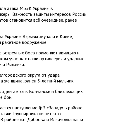
ала атака МБЭК Украины в
керы. Важность защиты интересов России
атов становится всё очевиднее, ранее
а Украине. Взрывы звучали в Киеве,
и ракетное вооружение.
е встречных боёв применяет авиацию и
ском участках наши артиллерия и ударные
и и Рыжевки.
елгородского округа от удара
а женщина, ранен 5-летний мальчик.
родвигается в Волчанске и близлежащих
е бои.
ется наступление ГрВ «Запад» в районе
авки. Группировка пишет, что
 В районе н.п. Диброва и Ильичовка наши