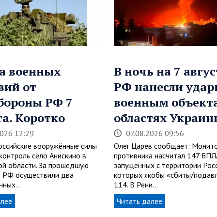
а военных
В ночь на 7 авгус
вий от
РФ нанесли удар
бороны РФ 7
военным объекта
та. Коротко
областях Украин
2026 12:29
07.08.2026 09:56
Российские вооружённые силы
Олег Царев сообщает: Монит
контроль село Анискино в
противника насчитал 147 БПЛ
ой области. За прошедшую
запущенных с территории Росс
 РФ осуществили два
которых якобы «сбиты/подав
анных…
114. В Рени…
алее
Читать далее