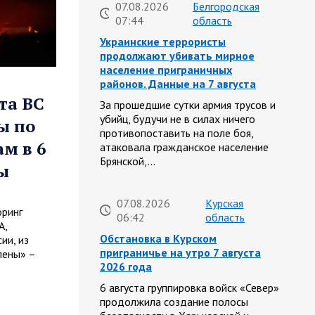
07.08.2026
Белгородская
07:44
область
Украинские террористы
продолжают убивать мирное
население приграничных
районов. Данные на 7 августа
та ВС
За прошедшие сутки армия трусов и
убийц, будучи не в силах ничего
ы по
противопоставить на поле боя,
м в 6
атаковала гражданское население
Брянской,…
ы
07.08.2026
Курская
оринг
06:42
область
А,
Обстановка в Курском
ии, из
приграничье на утро 7 августа
лены» –
2026 года
6 августа группировка войск «Север»
продолжила создание полосы