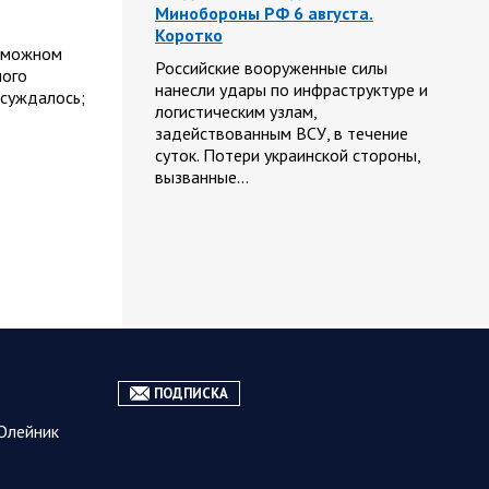
Минобороны РФ 6 августа.
Коротко
озможном
Российские вооруженные силы
ного
нанесли удары по инфраструктуре и
бсуждалось;
логистическим узлам,
задействованным ВСУ, в течение
суток. Потери украинской стороны,
вызванные…
06.08.2026
Спецоперация
10:19
Фронтовая сводка Олега Царева
на утро 5 августа 2026 года
За ночь силами ПВО перехвачены и
уничтожены 605 украинских БПЛА:
ПОДПИСКА
БПЛА сбивали над территориями
Белгородской, Брянской,
Олейник
Владимирской, Воронежской,
Калужской, Курской,…