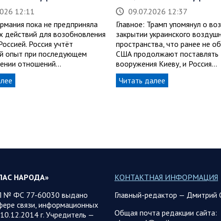
2026 12:11
09.07.2026 12:37
ермания пока не предприняла
Главное: Трамп упомянул о в
х действий для возобновления
закрытии украинского воздуш
Россией. Россия учтёт
пространства, что ранее не о
й опыт при последующем
США продолжают поставлять
ении отношений…
вооружения Киеву, и Россия…
алее
Читать далее
ЛАС НАРОДА»
КОНТАКТНАЯ ИНФОРМАЦИЯ
 № ФС 77-60030 выдано
Главный-редактор — Дмитрий 
фере связи, информационных
Общая почта редакции сайта:
10.12.2014 г. Учредитель —