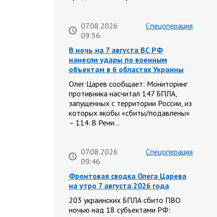
07.08.2026
Спецоперация
09:56
В ночь на 7 августа ВС РФ
нанесли удары по военным
объектам в 6 областях Украины
Олег Царев сообщает: Мониторинг
противника насчитал 147 БПЛА,
запущенных с территории России, из
которых якобы «сбиты/подавлены»
– 114. В Рени…
07.08.2026
Спецоперация
09:46
Фронтовая сводка Олега Царева
на утро 7 августа 2026 года
203 украинских БПЛА сбито ПВО
ночью над 18 субъектами РФ: