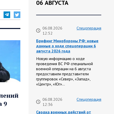
06 АВГУСТА
06.08.2026
Спецоперация
12:52
Брифинг Минобороны РФ: новые
данные о ходе спецоперации 6
августа 2026 года
Новую информацию о ходе
проведения ВС РФ специальной
военной операции на 6 августа
предоставили представители
группировок «Север», «Запад»,
«Центр», «Юг»…
влений
06.08.2026
Спецоперация
 9
12:36
Сводка военных действий от