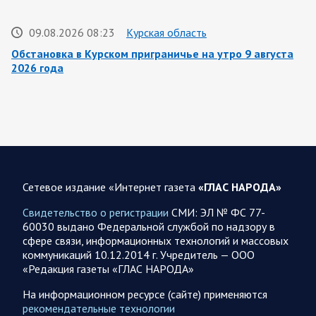
09.08.2026 08:23
Курская область
Обстановка в Курском приграничье на утро 9 августа
2026 года
8 августа группировка войск «Север» продолжила создание
полосы безопасности в Харьковской и Сумской областях.
Жители Харьковской и Сумской областей…
08 АВГУСТА
Сетевое издание «Интернет газета
«ГЛАС НАРОДА»
Свидетельство о регистрации
СМИ: ЭЛ № ФС 77-
60030 выдано Федеральной службой по надзору в
08.08.2026 20:10
Украина
сфере связи, информационных технологий и массовых
Олег Царев об Украине 8 августа
коммуникаций 10.12.2014 г. Учредитель — ООО
«Редакция газеты «ГЛАС НАРОДА»
Зеленский совершает первый за время пребывания у власти
визит в Сербию. На пресс-конференции президент этой
На информационном ресурсе (сайте) применяются
страны Вучич воздержался от прямых…
рекомендательные технологии