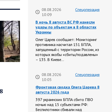
08.08.2026
Спецоперация
10:09
В ночь 8 августа ВС РФ нанесли
удары по объектам в 8 областях
Украины
Олег Царев сообщает: Мониторинг
противника насчитал 151 БПЛА,
запущенный с территории России, из
которых якобы «сбиты/подавлены»
– 135. В Киеве…
08.08.2026
Спецоперация
10:05
Фронтовая сводка Олега Царева 8
8
августа 2026 года
397 украинских БПЛА сбито ПВО
ночью над 15 субъектами РФ:
Беспилотники сбивали над