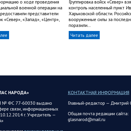
ормацию о ходе проведения
Группировка войск «Север» вз
циальной военной операции на
контроль населенный пункт Ив
 предоставили представители
Харьковской области. Российс
к «Север», «Запад», «Центр»,
вооруженные силы за последн
поразили…
алее
Читать далее
ЛАС НАРОДА»
КОНТАКТНАЯ ИНФОРМАЦИЯ
 № ФС 77-60030 выдано
Главный-редактор — Дмитрий 
фере связи, информационных
Общая почта редакции сайта:
10.12.2014 г. Учредитель —
glasnarod@mail.ru
А»
применяются
рекомендательные