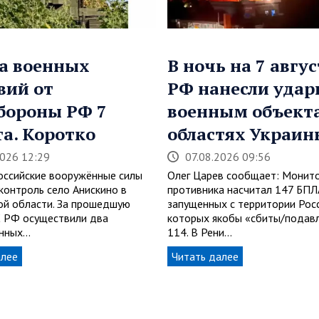
а военных
В ночь на 7 авгус
вий от
РФ нанесли удар
бороны РФ 7
военным объекта
та. Коротко
областях Украин
2026 12:29
07.08.2026 09:56
Российские вооружённые силы
Олег Царев сообщает: Монит
контроль село Анискино в
противника насчитал 147 БПЛ
ой области. За прошедшую
запущенных с территории Росс
 РФ осуществили два
которых якобы «сбиты/подав
анных…
114. В Рени…
алее
Читать далее