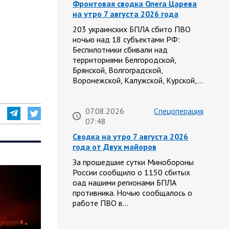
Фронтовая сводка Олега Царева
на утро 7 августа 2026 года
203 украинских БПЛА сбито ПВО
ночью над 18 субъектами РФ:
Беспилотники сбивали над
территориями Белгородской,
Брянской, Волгоградской,
Воронежской, Калужской, Курской,…
07.08.2026
Спецоперация
07:48
Сводка на утро 7 августа 2026
года от Двух майоров
За прошедшие сутки Минобороны
России сообщило о 1150 сбитых
оад нашими регионами БПЛА
противника. Ночью сообщалось о
работе ПВО в…