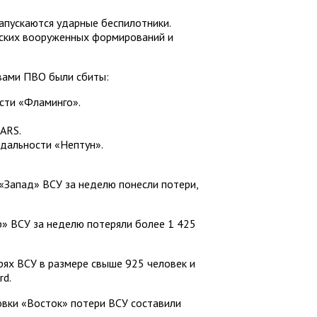
запускаются ударные беспилотники.
нских вооруженных формирований и
вами ПВО были сбиты:
сти «Фламинго».
ARS.
дальности «Нептун».
 «Запад» ВСУ за неделю понесли потери,
р» ВСУ за неделю потеряли более 1 425
рях ВСУ в размере свыше 925 человек и
rd.
овки «Восток» потери ВСУ составили