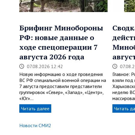
Брифинг Минобороны
Сводк
РФ: новые данные о
дейст
ходе спецоперации 7
Мино
августа 2026 года
авгус
07.08.2026 12:42
07.08.
Новую информацию о ходе проведения
Главное: 
ВС РФ специальной военной операции на
взяли под 
7 августа предоставили представители
Харьковск
группировок «Север», «Запад», «Центр»,
неделю ВС
«Юг»…
массиров
Читать далее
Читать д
Новости СМИ2