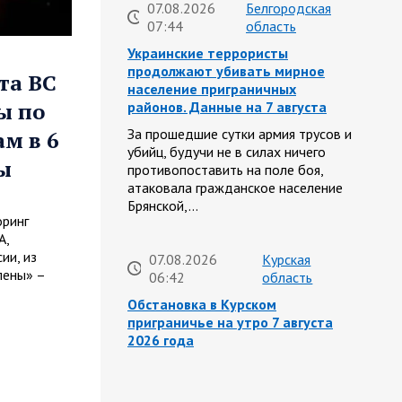
07.08.2026
Белгородская
07:44
область
Украинские террористы
продолжают убивать мирное
та ВС
население приграничных
ы по
районов. Данные на 7 августа
За прошедшие сутки армия трусов и
м в 6
убийц, будучи не в силах ничего
ы
противопоставить на поле боя,
атаковала гражданское население
Брянской,…
оринг
А,
ии, из
07.08.2026
Курская
лены» –
06:42
область
Обстановка в Курском
приграничье на утро 7 августа
2026 года
6 августа группировка войск «Север»
продолжила создание полосы