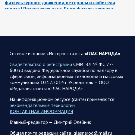
физкультурного движения, ветераны и любители
спорта! Поздравляю вас с Днем физкультурника
Поздравление Губернатора Саратовской области:
Саратовская область всегда была одним из центров
развития спортивной культуры. Успехи…
08.08.2026 08:12
Спецоперация
Сетевое издание «Интернет газета
«ГЛАС НАРОДА»
Заявление Минобороны РФ на утро 8 августа 2026 года
Свидетельство о регистрации
СМИ: ЭЛ № ФС 77-
Сегодня ночью Вооруженными Силами Российской
60030 выдано Федеральной службой по надзору в
Федерации нанесен групповой удар высокоточным
сфере связи, информационных технологий и массовых
оружием наземного базирования по предприятию военной
коммуникаций 10.12.2014 г. Учредитель — ООО
промышленности и складу горюче-смазочных…
«Редакция газеты «ГЛАС НАРОДА»
На информационном ресурсе (сайте) применяются
08.08.2026 08:09
Власть
рекомендательные технологии
Вячеслав Володин о законах, вступающих в силу в
КОНТАКТНАЯ ИНФОРМАЦИЯ
августе
Главный-редактор — Дмитрий Олейник
Вячеслав Володин сообщает. Неотвратимость наказания
для предателей нашей страны. Введены ограничительные
Общая почта редакции сайта: glasnarod@mail.ru