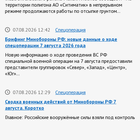
территории полигона АО «Ситиматик» в непрерывном
режиме продолжаются работы по отсыпке грунтом…
07.08.2026 12:42
Спецоперация
Брифинг Минобороны РФ: новые данные о ходе
спецоперации 7 августа 2026 года
Новую информацию о ходе проведения ВС РФ
специальной военной операции на 7 августа предоставили
представители группировок «Север», «Запад», «Центр»,
«Юг»…
07.08.2026 12:29
Спецоперация
Сводка военных действий от Минобороны РФ 7
августа. Коротко
Главное: Российские вооружённые силы взяли под контроль
село Анискино в Харьковской области. За прошедшую
неделю ВС РФ осуществили два массированных…