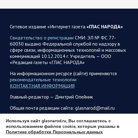
07.08.2026 10:51
Мир
Война на Ближнем Востоке. Итоги за 6 августа 2026
года
Сетевое издание «Интернет газета
«ГЛАС НАРОДА»
Президент США Дональд Трамп выразил уверенность, что
Свидетельство о регистрации
СМИ: ЭЛ № ФС 77-
война с Ираном скоро закончится. По его оценке, Тегеран
60030 выдано Федеральной службой по надзору в
не сможет продолжать конфликт…
сфере связи, информационных технологий и массовых
коммуникаций 10.12.2014 г. Учредитель — ООО
«Редакция газеты «ГЛАС НАРОДА»
07.08.2026 09:56
Спецоперация
В ночь на 7 августа ВС РФ нанесли удары по военным
На информационном ресурсе (сайте) применяются
объектам в 6 областях Украины
рекомендательные технологии
КОНТАКТНАЯ ИНФОРМАЦИЯ
Олег Царев сообщает: Мониторинг противника насчитал
147 БПЛА, запущенных с территории России, из которых
Главный-редактор — Дмитрий Олейник
якобы «сбиты/подавлены» – 114. В Рени…
Общая почта редакции сайта: glasnarod@mail.ru
07.08.2026 09:46
Спецоперация
ПОДПИСКА
Используя сайт glasnarod.ru, Вы соглашаетесь с
использованием файлов cookie, которые указаны в
Фронтовая сводка Олега Царева на утро 7 августа 2026
Политике обработки Персональных данных
года