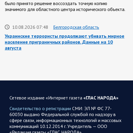
было принято решение воссоздать точную копию
значимого для областного центра исторического объекта.
10.08.2026 07:48
Белгородская область
Украинские террористы продолжают убивать мирное
население приграничных районов. Данные на 10
августа
За прошедшие сутки армия трусов и убийц, будучи не в
силах ничего противопоставить на поле боя, атаковала
гражданское население Белгородской…
10.08.2026 07:29
Курская область
Обстановка в Курском приграничье на утро 10 августа
Сетевое издание «Интернет газета
«ГЛАС НАРОДА»
9 августа группировка войск «Север» продолжила создание
Свидетельство о регистрации
СМИ: ЭЛ № ФС 77-
полосы безопасности в Харьковской и Сумской областях. В
60030 выдано Федеральной службой по надзору в
Черниговской области сообщается о…
сфере связи, информационных технологий и массовых
коммуникаций 10.12.2014 г. Учредитель — ООО
«Редакция газеты «ГЛАС НАРОДА»