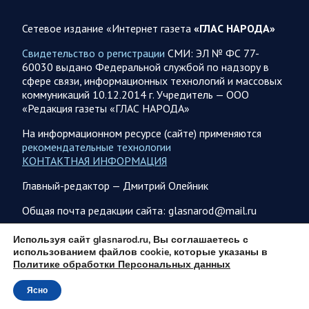
Война на Ближнем Востоке. Итоги за 6 августа 2026
года
Сетевое издание «Интернет газета
«ГЛАС НАРОДА»
Президент США Дональд Трамп выразил уверенность, что
Свидетельство о регистрации
СМИ: ЭЛ № ФС 77-
война с Ираном скоро закончится. По его оценке, Тегеран
60030 выдано Федеральной службой по надзору в
не сможет продолжать конфликт…
сфере связи, информационных технологий и массовых
коммуникаций 10.12.2014 г. Учредитель — ООО
«Редакция газеты «ГЛАС НАРОДА»
07.08.2026 09:56
Спецоперация
В ночь на 7 августа ВС РФ нанесли удары по военным
На информационном ресурсе (сайте) применяются
объектам в 6 областях Украины
рекомендательные технологии
КОНТАКТНАЯ ИНФОРМАЦИЯ
Олег Царев сообщает: Мониторинг противника насчитал
147 БПЛА, запущенных с территории России, из которых
Главный-редактор — Дмитрий Олейник
якобы «сбиты/подавлены» – 114. В Рени…
Общая почта редакции сайта: glasnarod@mail.ru
07.08.2026 09:46
Спецоперация
ПОДПИСКА
Используя сайт glasnarod.ru, Вы соглашаетесь с
использованием файлов cookie, которые указаны в
Фронтовая сводка Олега Царева на утро 7 августа 2026
Политике обработки Персональных данных
года
203 украинских БПЛА сбито ПВО ночью над 18 субъектами
Ясно
© 2013 - 2026
РФ: Беспилотники сбивали над территориями