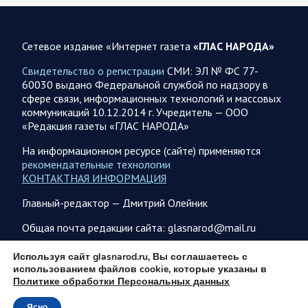
представители группировок «Север», «Запад», «Центр»,
«Юг»…
Сетевое издание «Интернет газета
«ГЛАС НАРОДА»
08.08.2026 12:12
Спецоперация
Свидетельство о регистрации
СМИ: ЭЛ № ФС 77-
Сводка военных действий от Минобороны РФ 8
60030 выдано Федеральной службой по надзору в
августа. Коротко
сфере связи, информационных технологий и массовых
коммуникаций 10.12.2014 г. Учредитель — ООО
Группировка войск «Север» взяла под контроль населенный
«Редакция газеты «ГЛАС НАРОДА»
пункт Ивановка в Харьковской области. Российские
вооруженные силы за последние сутки поразили…
На информационном ресурсе (сайте) применяются
рекомендательные технологии
КОНТАКТНАЯ ИНФОРМАЦИЯ
08.08.2026 10:09
Спецоперация
Главный-редактор — Дмитрий Олейник
В ночь 8 августа ВС РФ нанесли удары по объектам в 8
областях Украины
Общая почта редакции сайта: glasnarod@mail.ru
Олег Царев сообщает: Мониторинг противника насчитал
151 БПЛА, запущенный с территории России, из которых
ПОДПИСКА
Используя сайт glasnarod.ru, Вы соглашаетесь с
якобы «сбиты/подавлены» – 135. В Киеве…
использованием файлов cookie, которые указаны в
Политике обработки Персональных данных
Ясно