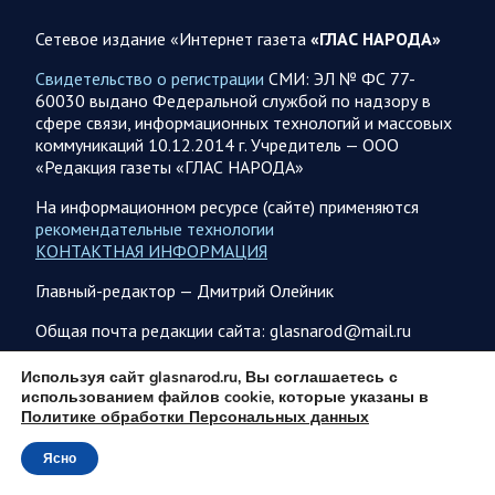
Сетевое издание «Интернет газета
«ГЛАС НАРОДА»
Свидетельство о регистрации
СМИ: ЭЛ № ФС 77-
60030 выдано Федеральной службой по надзору в
08.08.2026 20:10
Украина
сфере связи, информационных технологий и массовых
Олег Царев об Украине 8 августа
коммуникаций 10.12.2014 г. Учредитель — ООО
«Редакция газеты «ГЛАС НАРОДА»
Зеленский совершает первый за время пребывания у власти
визит в Сербию. На пресс-конференции президент этой
На информационном ресурсе (сайте) применяются
страны Вучич воздержался от прямых…
рекомендательные технологии
КОНТАКТНАЯ ИНФОРМАЦИЯ
08.08.2026 12:35
Спецоперация
Главный-редактор — Дмитрий Олейник
Брифинг Минобороны РФ: новые данные о ходе
Общая почта редакции сайта: glasnarod@mail.ru
спецоперации 8 августа 2026 года
Новую информацию о ходе проведения ВС РФ
ПОДПИСКА
Используя сайт glasnarod.ru, Вы соглашаетесь с
специальной военной операции на 8 августа предоставили
использованием файлов cookie, которые указаны в
представители группировок «Север», «Запад», «Центр»,
Политике обработки Персональных данных
«Юг»…
Ясно
© 2013 - 2026