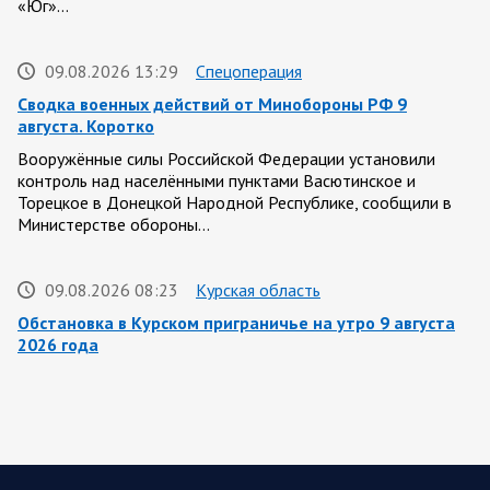
«Юг»…
09.08.2026 13:29
Спецоперация
Сводка военных действий от Минобороны РФ 9
августа. Коротко
Вооружённые силы Российской Федерации установили
контроль над населёнными пунктами Васютинское и
Торецкое в Донецкой Народной Республике, сообщили в
Министерстве обороны…
09.08.2026 08:23
Курская область
Обстановка в Курском приграничье на утро 9 августа
2026 года
8 августа группировка войск «Север» продолжила создание
полосы безопасности в Харьковской и Сумской областях.
Жители Харьковской и Сумской областей…
08 АВГУСТА