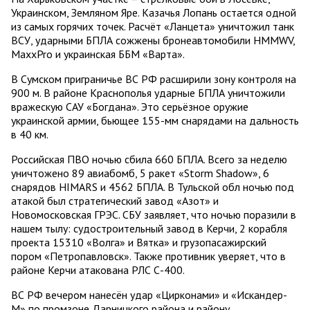
Украинском, Земляном Яре. Казачья Лопань остается одной
из самых горячих точек. Расчёт «Ланцета» уничтожил танк
ВСУ, ударными БПЛА сожжены бронеавтомобили HMMWV,
MaxxPro и украинская ББМ «Варта».
В Сумском приграничье ВС РФ расширили зону контроля на
900 м. В районе Краснополья ударные БПЛА уничтожили
вражескую САУ «Богдана». Это серьёзное оружие
украинской армии, бьющее 155-мм снарядами на дальность
в 40 км.
Российская ПВО ночью сбила 660 БПЛА. Всего за неделю
уничтожено 89 авиабомб, 5 ракет «Storm Shadow», 6
снарядов HIMARS и 4562 БПЛА. В Тульской обл ночью под
атакой был стратегический завод «Азот» и
Новомосковская ГРЭС. СБУ заявляет, что ночью поразили в
нашем тылу: судостроительный завод в Керчи, 2 корабля
проекта 15310 «Волга» и Вятка» и грузопасажирский
пором «Петропавловск». Также противник уверяет, что в
районе Керчи атакована РЛС С-400.
ВС РФ вечером нанесён удар «Цирконами» и «Искандер-
М» по промзоне Дарницкого района и району