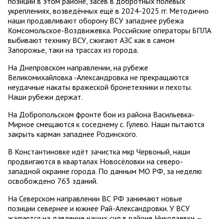
позиции в этом районе, засев в добротных полевых
укреплениях, возведённых ещё в 2024-2025 гг. Методично
наши продавливают оборону ВСУ западнее рубежа
Комсомольское-Воздвижевка. Российские операторы БПЛА
выбивают технику ВСУ, сжигают АЗС как в самом
Запорожье, таки на трассах из города.
На Днепровском направлении, на рубеже
Великомихайловка -Александровка не прекращаются
неудачные накаты вражеской бронетехники и пехоты.
Наши рубежи держат.
На Добропольском фронте бои из района Васильевка-
Мирное смещаются к соседнему с. Гулево. Наши пытаются
закрыть карман западнее Родинского.
В Константиновке идёт зачистка мкр Червоный, наши
продвигаются в кварталах Новосёловки на северо-
западной окраине города. По данным МО РФ, за неделю
освобождено 763 зданий.
На Северском направлении ВС РФ занимают новые
позиции севернее и южнее Рай-Александровки. У ВСУ
жалуются на давление наших сил в районе Николаевки —