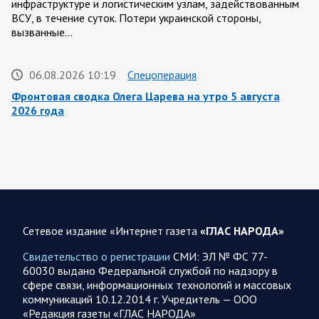
инфраструктуре и логистическим узлам, задействованным
ВСУ, в течение суток. Потери украинской стороны,
вызванные…
06.08.2026 10:19
Спецоперация
Фронтовая сводка Олега Царева на утро 5 августа
2026 года
За ночь силами ПВО перехвачены и уничтожены 605
украинских БПЛА: БПЛА сбивали над территориями
Белгородской, Брянской, Владимирской, Воронежской,
Калужской, Курской,…
06.08.2026 07:53
Белгородская область
Сетевое издание «Интернет газета
«ГЛАС НАРОДА»
Украинские террористы продолжают убивать мирное
население приграничных районов. Данные на 6 августа
Свидетельство о регистрации
СМИ: ЭЛ № ФС 77-
60030 выдано Федеральной службой по надзору в
За прошедшие сутки армия трусов и убийц, будучи не в
сфере связи, информационных технологий и массовых
силах ничего противопоставить на поле боя, атаковала
коммуникаций 10.12.2014 г. Учредитель — ООО
гражданское население Белгородской…
«Редакция газеты «ГЛАС НАРОДА»