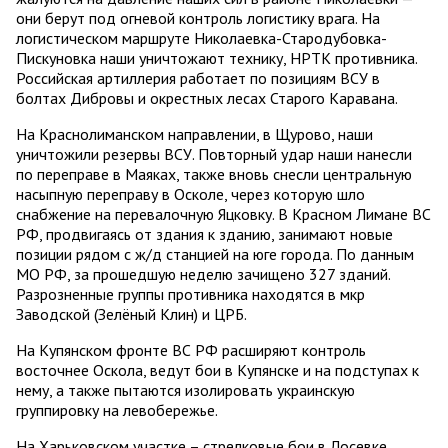
они берут под огневой контроль логистику врага. На
логистическом маршруте Николаевка-Стародубовка-
Пискуновка наши уничтожают технику, НРТК противника.
Российская артиллерия работает по позициям ВСУ в
болтах Дибровы и окрестных лесах Старого Каравана.
На Краснолиманском направлении, в Щурово, наши
уничтожили резервы ВСУ. Повторный удар наши нанесли
по переправе в Маяках, также вновь снесли центральную
насыпную переправу в Осколе, через которую шло
снабжение на перевалочную Яцковку. В Красном Лимане ВС
РФ, продвигаясь от здания к зданию, занимают новые
позиции рядом с ж/д станцией на юге города. По данным
МО РФ, за прошедшую неделю зачищено 327 зданий.
Разрозненные группы противника находятся в мкр
Заводской (Зелёный Клин) и ЦРБ.
На Купянском фронте ВС РФ расширяют контроль
восточнее Оскола, ведут бои в Купянске и на подступах к
нему, а также пытаются изолировать украинскую
группировку на левобережье.
На Харьковском участке – стрелковые бои в Лосевке,