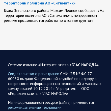
территории полигона АО «Ситиматик»
Глава Энгельсского района Максим Леонов сообщает: «На
территории полигона АО «Ситиматик» в непрерывном
режиме продолжаются работы по отсыпке грунтом…
07.08.2026 12:42
Спецоперация
Брифинг Минобороны РФ: новые данные о ходе
спецоперации 7 августа 2026 года
Новую информацию о ходе проведения ВС РФ
специальной военной операции на 7 августа предоставили
Сетевое издание «Интернет газета
«ГЛАС НАРОДА»
представители группировок «Север», «Запад», «Центр»,
«Юг»…
Свидетельство о регистрации
СМИ: ЭЛ № ФС 77-
60030 выдано Федеральной службой по надзору в
сфере связи, информационных технологий и массовых
07.08.2026 12:29
Спецоперация
коммуникаций 10.12.2014 г. Учредитель — ООО
Сводка военных действий от Минобороны РФ 7
«Редакция газеты «ГЛАС НАРОДА»
августа. Коротко
На информационном ресурсе (сайте) применяются
Главное: Российские вооружённые силы взяли под контроль
рекомендательные технологии
село Анискино в Харьковской области. За прошедшую