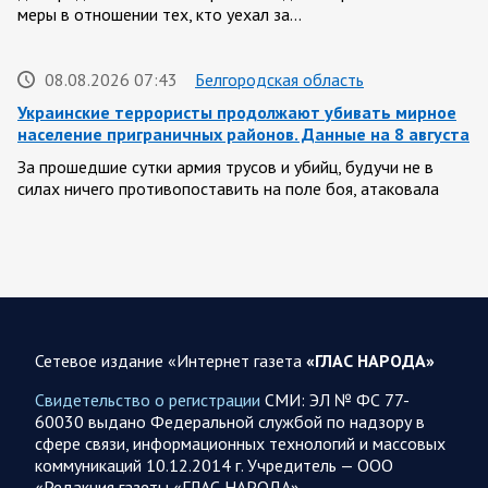
меры в отношении тех, кто уехал за…
08.08.2026 07:43
Белгородская область
Украинские террористы продолжают убивать мирное
население приграничных районов. Данные на 8 августа
За прошедшие сутки армия трусов и убийц, будучи не в
силах ничего противопоставить на поле боя, атаковала
гражданское население Белгородской…
08.08.2026 06:51
Спецоперация
Сводка на утро 8 августа 2026 года от Двух майоров
Ночью ВС России ударили ракетным вооружением по
Сетевое издание «Интернет газета
«ГЛАС НАРОДА»
Киеву. Также прилетело по объектам в Днепровской,
Сумской и Одесской областям. Ранее поражены…
Свидетельство о регистрации
СМИ: ЭЛ № ФС 77-
60030 выдано Федеральной службой по надзору в
сфере связи, информационных технологий и массовых
08.08.2026 06:48
Курская область
коммуникаций 10.12.2014 г. Учредитель — ООО
Обстановка в Курском приграничье на утро 8 августа
«Редакция газеты «ГЛАС НАРОДА»