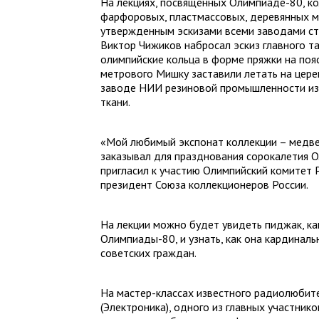
На лекциях, посвященных Олимпиаде-80, к
фарфоровых, пластмассовых, деревянных м
утвержденным эскизами всеми заводами стр
Виктор Чижиков набросал эскиз главного т
олимпийские кольца в форме пряжки на поясе
метрового Мишку заставили летать на цере
заводе НИИ резиновой промышленности из
ткани.
«Мой любимый экспонат коллекции – медвед
заказывал для празднования сорокалетия О
пригласил к участию Олимпийский комитет 
президент Союза коллекционеров России.
На лекции можно будет увидеть пиджак, ка
Олимпиады-80, и узнать, как она кардинал
советских граждан.
На мастер-классах известного радиолюбит
(Электроника), одного из главных участник