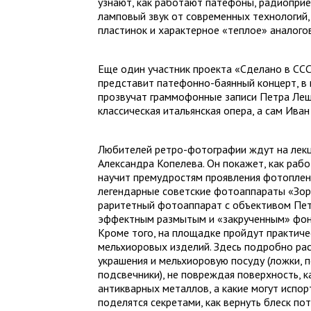
узнают, как работают патефоны, радиоприе
ламповый звук от современных технологий,
пластинок и характерное «теплое» аналого
Еще один участник проекта «Сделано в СС
представит патефонно-баянный концерт, в
прозвучат граммофонные записи Петра Лещ
классическая итальянская опера, а сам Иван
Любителей ретро-фотографии ждут на лек
Александра Копелева. Он покажет, как раб
научит премудростям проявления фотоплен
легендарные советские фотоаппараты «Зорк
раритетный фотоаппарат с объективом Пет
эффектным размытым и «закрученным» фо
Кроме того, на площадке пройдут практиче
мельхиоровых изделий. Здесь подробно рас
украшения и мельхиоровую посуду (ложки, п
подсвечники), не повреждая поверхность, 
антикварных металлов, а какие могут испор
поделятся секретами, как вернуть блеск п