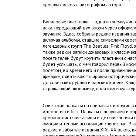
прошлых веков с автографом автора.
Виниловые пластинки — одна из жемчужин 
века, передающий дух эпохи через оформл
звучание. Здесь собраны редкие издания з
включая альбомы, ставшие символами своег
легендарных групп The Beatles, Pink Floyd,
также редкие записи джазовых и классичес
посетителей будут крутить пластинки с на
будет услышать, о чем говорил первый кос
полетом, во время него и после приземлени
ярмарке, охватывают широкий исторически
до советских рублей и царских копеек. Каж
отражающий экономику, политику и культур
Советские плакаты на прилавках и другие 
идеологию и быт. Плакаты с лозунгами и об
пропагандистские афиши и детские значки 
эмоции и теплые ассоциации с юностью. В 
редкие и забытые издания XIX–XX веков, вк
дореволюционной литературы. Многие экзе