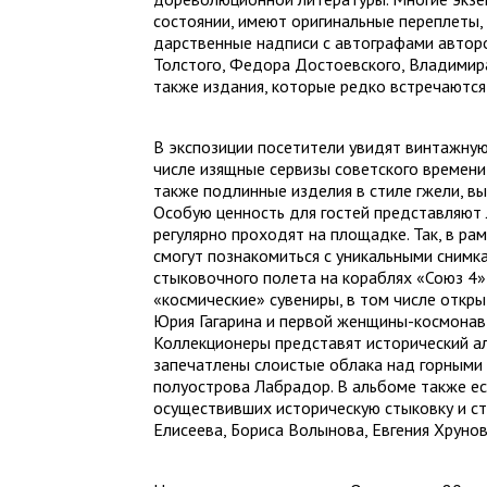
состоянии, имеют оригинальные переплеты,
дарственные надписи с автографами авторо
Толстого, Федора Достоевского, Владимир
также издания, которые редко встречаютс
В экспозиции посетители увидят винтажну
числе изящные сервизы советского времени
также подлинные изделия в стиле гжели, в
Особую ценность для гостей представляют 
регулярно проходят на площадке. Так, в р
смогут познакомиться с уникальными снимк
стыковочного полета на кораблях «Союз 4»
«космические» сувениры, в том числе откр
Юрия Гагарина и первой женщины-космонав
Коллекционеры представят исторический ал
запечатлены слоистые облака над горными
полуострова Лабрадор. В альбоме также ес
осуществивших историческую стыковку и ст
Елисеева, Бориса Волынова, Евгения Хруно