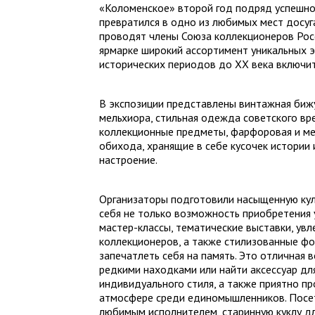
«Коломенское» второй год подряд успешно
превратился в одно из любимых мест досуг
проводят члены Союза коллекционеров Рос
ярмарке широкий ассортимент уникальных э
исторических периодов до XX века включи
В экспозиции представлены винтажная бижу
мельхиора, стильная одежда советского вре
коллекционные предметы, фарфоровая и ме
обихода, хранящие в себе кусочек истории
настроение.
Организаторы подготовили насыщенную кул
себя не только возможность приобретения 
мастер-классы, тематические выставки, ув
коллекционеров, а также стилизованные фо
запечатлеть себя на память. Это отличная
редкими находками или найти аксессуар дл
индивидуального стиля, а также приятно п
атмосфере среди единомышленников. Посети
любимым исполнителем, старинную куклу для