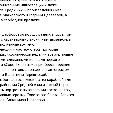
 уникальные иллюстрации и даже
в. Среди них — произведения Льва
а Маяковского и Марины Цветаевой, а
я в свободной продаже.
ю фарфоровую посуду разных эпох, в том
 с характерным лаконичным дизайном, а
ыполненные вручную.
лекции и мастер-классы, которые
амках «космической недели» все желающие
ами, сделанными во время первого
 и «Союз 5», а также приобрести редкие
ытки и почтовые конверты с автографом
та Валентины Терешковой.
ьбом фотоснимков с этих кораблей, где
 районами Средней Азии и южный берег
ть портрет с автографами космонавтов,
авших героями Советского Союза: Алексея
ва и Владимира Шаталова.