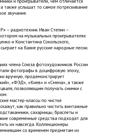
мники и проигрыватели, чем отличается
 а также услышат то самое потрескивание
вое звучание.
СР» – радиотехник Иван Степин –
 котором на музыкальных проигрывателях
енко и Константина Сокольского,
 сыграет на баяне русские народные песни.
циях члена Союза фотохудожников России
отали фотографы в доцифровую эпоху,
ки вручную, продемонстрирует
ий», «ФЭД», «Киев» и «Смена», а также
цваля, позволяющим получать снимки с
ном.
ские мастер-классы по чистке
скажут, как правильно чистить винтажные
одстаканники, сахарницы, браслеты и
какие современные средства подходят для
тить их навсегда. Коллекционеры
отемневшим со временем предметам из