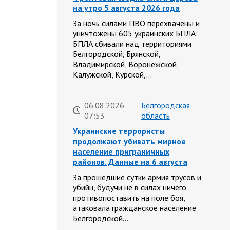
на утро 5 августа 2026 года
За ночь силами ПВО перехвачены и
уничтожены 605 украинских БПЛА:
БПЛА сбивали над территориями
Белгородской, Брянской,
Владимирской, Воронежской,
Калужской, Курской,…
06.08.2026
Белгородская
07:53
область
Украинские террористы
продолжают убивать мирное
население приграничных
районов. Данные на 6 августа
За прошедшие сутки армия трусов и
убийц, будучи не в силах ничего
противопоставить на поле боя,
атаковала гражданское население
Белгородской…