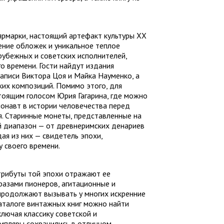
ярмарки, настоящий артефакт культуры XX
ение обложек и уникальное теплое
арубежных и советских исполнителей,
о времени. Гости найдут издания
 записи Виктора Цоя и Майка Науменко, а
ких композиций. Помимо этого, для
стоящим голосом Юрия Гагарина, где можно
монавт в истории человечества перед
я. Старинные монеты, представленные на
й диапазон — от древнеримских денариев
дая из них — свидетель эпохи,
у своего времени.
атрибуты той эпохи отражают ее
разами пионеров, агитационные и
продолжают вызывать у многих искренние
каталоге винтажных книг можно найти
лючая классику советской и
мпляры сохранились в отличном