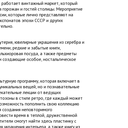
 работает винтажный маркет, который
а горожан и гостей столицы. Мероприятие
сии, которые лично представляют на
кспонатов эпохи СССР и других
тельно.
терия, ювелирные украшения из серебра и
мени, редкие и забытые книги,
льхиоровая посуда, а также предметы
 и создающие особое, ностальгическое
ьтурную программу, которая включает в
уникальных вещей, но и познавательные
лекательные лекции от ведущих
тозоны в стиле ретро, где каждый может
 возможность пополнить свою коллекцию
я создания неповторимого
ровести время в теплой, дружественной
тели смогут найти здесь пластинку с
 украшения интерьера, а также книгу из