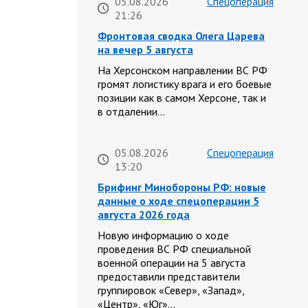
05.08.2026
Спецоперация
21:26
Фронтовая сводка Олега Царева
на вечер 5 августа
На Херсонском направлении ВС РФ
громят логистику врага и его боевые
позиции как в самом Херсоне, так и
в отдалении…
05.08.2026
Спецоперация
13:20
Брифинг Минобороны РФ: новые
данные о ходе спецоперации 5
августа 2026 года
Новую информацию о ходе
проведения ВС РФ специальной
военной операции на 5 августа
предоставили представители
группировок «Север», «Запад»,
«Центр», «Юг»…