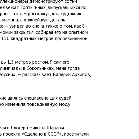
оллекционеры демонстрируют сотни
едвежат Топтыгиных, выпускавшихся по
аны. Гостям расскажут, как художник
алисмана, а важнейшую деталь —
 — увидел во сне, а также о том, как 8-
монии закрытия, собирая его на опытном
 150 квадратных метров прорезиненной
ь 1,5 метров ростом. Я сам его
лимпиады в Сокольниках, меня тогда
России», — рассказывает Валерий Архипов,
кие шились специально для судей
ьно изменила повседневную моду
еля и блогера Никиты Шарапы
ов проекта «Сделано в СССР», посетители