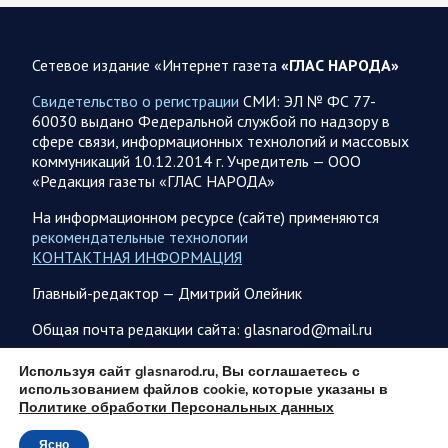
Обстановка в Курском приграничье на утро 6 августа
2026 года
Сетевое издание «Интернет газета
«ГЛАС НАРОДА»
5 августа группировка войск «Север» продолжила создание
полосы безопасности в Харьковской и Сумской областях В
Свидетельство о регистрации
СМИ: ЭЛ № ФС 77-
Черниговской области в районе…
60030 выдано Федеральной службой по надзору в
сфере связи, информационных технологий и массовых
коммуникаций 10.12.2014 г. Учредитель — ООО
05 АВГУСТА
«Редакция газеты «ГЛАС НАРОДА»
На информационном ресурсе (сайте) применяются
рекомендательные технологии
КОНТАКТНАЯ ИНФОРМАЦИЯ
05.08.2026 21:28
Украина
Главный-редактор — Дмитрий Олейник
Олег Царев об Украине к исходу 5 августа 2026 года
Агентство Bloomberg утверждает, что в Вене состоялась
Общая почта редакции сайта: glasnarod@mail.ru
секретная встреча бывших высокопоставленных
чиновников из России, Великобритании, Франции и
ПОДПИСКА
Используя сайт glasnarod.ru, Вы соглашаетесь с
Германии, на которой…
использованием файлов cookie, которые указаны в
Политике обработки Персональных данных
Ясно
05.08.2026 21:26
Спецоперация