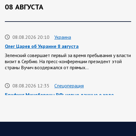
08 АВГУСТА
08.08.2026 20:10
Украина
Олег Царев об Украине 8 августа
Зеленский совершает первый за время пребывания у власти
визит в Сербию. На пресс-конференции президент этой
страны Вучич воздержался от прямых…
08.08.2026 12:35
Спецоперация
Брифинг Минобороны РФ: новые данные о ходе
спецоперации 8 августа 2026 года
Новую информацию о ходе проведения ВС РФ
специальной военной операции на 8 августа предоставили
представители группировок «Север», «Запад», «Центр»,
«Юг»…