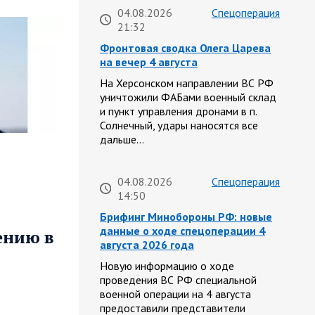
04.08.2026
Спецоперация
21:32
Фронтовая сводка Олега Царева
на вечер 4 августа
На Херсонском направлении ВС РФ
уничтожили ФАБами военный склад
и пункт управления дронами в п.
Солнечный, удары наносятся все
дальше…
04.08.2026
Спецоперация
14:50
Брифинг Минобороны РФ: новые
данные о ходе спецоперации 4
ению в
августа 2026 года
Новую информацию о ходе
проведения ВС РФ специальной
военной операции на 4 августа
предоставили представители