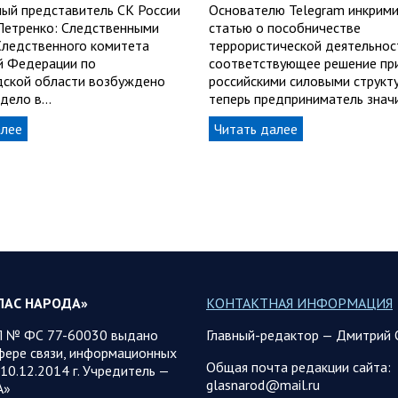
ый представитель СК России
Основателю Telegram инкрим
Петренко: Следственными
статью о пособничестве
Следственного комитета
террористической деятельнос
й Федерации по
соответствующее решение пр
ской области возбуждено
российскими силовыми структу
 дело в…
теперь предприниматель знач
алее
Читать далее
ЛАС НАРОДА»
КОНТАКТНАЯ ИНФОРМАЦИЯ
 № ФС 77-60030 выдано
Главный-редактор — Дмитрий 
фере связи, информационных
Общая почта редакции сайта:
10.12.2014 г. Учредитель —
glasnarod@mail.ru
А»