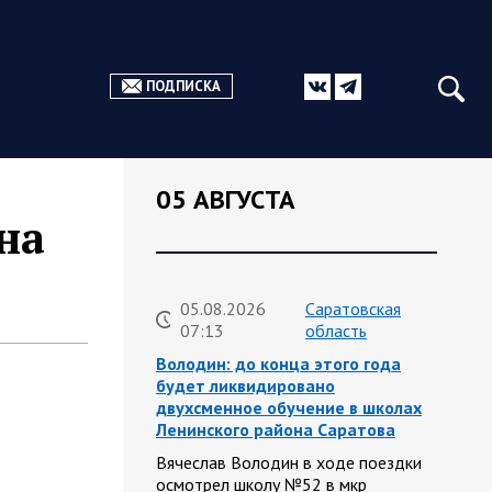
ПОДПИСКА
05 АВГУСТА
на
05.08.2026
Саратовская
07:13
область
Володин: до конца этого года
будет ликвидировано
двухсменное обучение в школах
Ленинского района Саратова
Вячеслав Володин в ходе поездки
осмотрел школу №52 в мкр