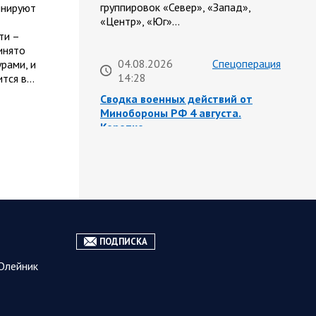
группировок «Север», «Запад»,
инируют
«Центр», «Юг»…
ти –
инято
04.08.2026
Спецоперация
рами, и
14:28
ится в…
Сводка военных действий от
Минобороны РФ 4 августа.
Коротко
Российские войска установили
контроль над населённым пунктом
Бакшеевка в Харьковской области.
ВС РФ нанесли удары по объектам
транспортной и…
ПОДПИСКА
04.08.2026
Саратовская
12:10
область
Олейник
Роман Бусаргин: Ртищевский
район получит дополнительные
средства на ремонт дорог из