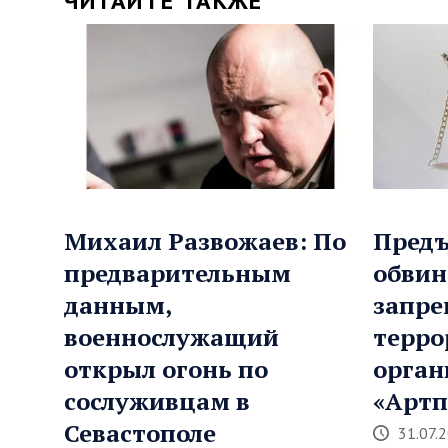
ЧИТАЙТЕ ТАКЖЕ
Михаил Развожаев: По
Предъ
предварительным
обвин
данным,
запр
военнослужащий
терро
открыл огонь по
орган
сослуживцам в
«Артп
Севастополе
31.07.