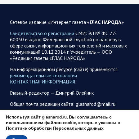
представители группировок «Север», «Запад», «Центр»,
«Юг»…
Сетевое издание «Интернет газета
«ГЛАС НАРОДА»
08.08.2026 12:12
Спецоперация
Свидетельство о регистрации
СМИ: ЭЛ № ФС 77-
Сводка военных действий от Минобороны РФ 8
60030 выдано Федеральной службой по надзору в
августа. Коротко
сфере связи, информационных технологий и массовых
коммуникаций 10.12.2014 г. Учредитель — ООО
Группировка войск «Север» взяла под контроль населенный
«Редакция газеты «ГЛАС НАРОДА»
пункт Ивановка в Харьковской области. Российские
вооруженные силы за последние сутки поразили…
На информационном ресурсе (сайте) применяются
рекомендательные технологии
КОНТАКТНАЯ ИНФОРМАЦИЯ
08.08.2026 10:09
Спецоперация
Главный-редактор — Дмитрий Олейник
В ночь 8 августа ВС РФ нанесли удары по объектам в 8
областях Украины
Общая почта редакции сайта: glasnarod@mail.ru
Олег Царев сообщает: Мониторинг противника насчитал
151 БПЛА, запущенный с территории России, из которых
ПОДПИСКА
Используя сайт glasnarod.ru, Вы соглашаетесь с
якобы «сбиты/подавлены» – 135. В Киеве…
использованием файлов cookie, которые указаны в
Политике обработки Персональных данных