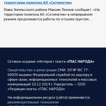
территории полигона АО «Ситиматик»
Глава Энгельсского района Максим Леонов сообщает: «На
территории полигона АО «Ситиматик» в непрерывном
режиме продолжаются работы по отсыпке грунтом…
07.08.2026 12:42
Спецоперация
Брифинг Минобороны РФ: новые данные о ходе
спецоперации 7 августа 2026 года
Новую информацию о ходе проведения ВС РФ
специальной военной операции на 7 августа предоставили
Сетевое издание «Интернет газета
«ГЛАС НАРОДА»
представители группировок «Север», «Запад», «Центр»,
«Юг»…
Свидетельство о регистрации
СМИ: ЭЛ № ФС 77-
60030 выдано Федеральной службой по надзору в
сфере связи, информационных технологий и массовых
07.08.2026 12:29
Спецоперация
коммуникаций 10.12.2014 г. Учредитель — ООО
Сводка военных действий от Минобороны РФ 7
«Редакция газеты «ГЛАС НАРОДА»
августа. Коротко
На информационном ресурсе (сайте) применяются
Главное: Российские вооружённые силы взяли под контроль
рекомендательные технологии
село Анискино в Харьковской области. За прошедшую