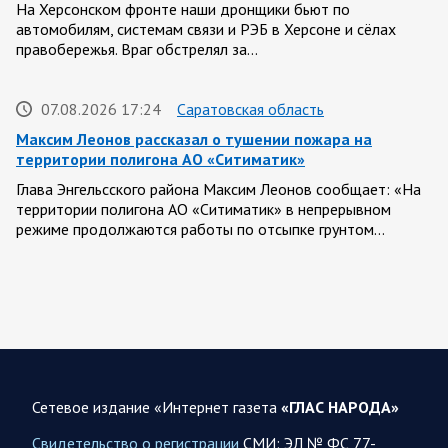
На Херсонском фронте наши дронщики бьют по
автомобилям, системам связи и РЭБ в Херсоне и сёлах
правобережья. Враг обстрелял за…
07.08.2026 17:24
Саратовская область
Максим Леонов рассказал о тушении пожара на
территории полигона АО «Ситиматик»
Глава Энгельсского района Максим Леонов сообщает: «На
территории полигона АО «Ситиматик» в непрерывном
режиме продолжаются работы по отсыпке грунтом…
07.08.2026 12:42
Спецоперация
Брифинг Минобороны РФ: новые данные о ходе
спецоперации 7 августа 2026 года
Новую информацию о ходе проведения ВС РФ
специальной военной операции на 7 августа предоставили
Сетевое издание «Интернет газета
«ГЛАС НАРОДА»
представители группировок «Север», «Запад», «Центр»,
«Юг»…
Свидетельство о регистрации
СМИ: ЭЛ № ФС 77-