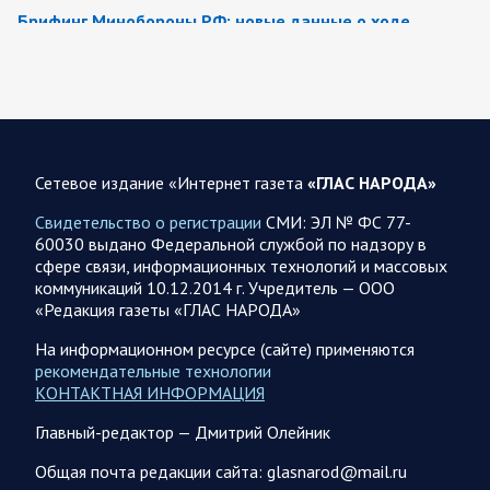
Брифинг Минобороны РФ: новые данные о ходе
спецоперации 8 августа 2026 года
Новую информацию о ходе проведения ВС РФ
специальной военной операции на 8 августа предоставили
представители группировок «Север», «Запад», «Центр»,
«Юг»…
Сетевое издание «Интернет газета
«ГЛАС НАРОДА»
08.08.2026 12:12
Спецоперация
Свидетельство о регистрации
СМИ: ЭЛ № ФС 77-
Сводка военных действий от Минобороны РФ 8
60030 выдано Федеральной службой по надзору в
августа. Коротко
сфере связи, информационных технологий и массовых
коммуникаций 10.12.2014 г. Учредитель — ООО
Группировка войск «Север» взяла под контроль населенный
«Редакция газеты «ГЛАС НАРОДА»
пункт Ивановка в Харьковской области. Российские
вооруженные силы за последние сутки поразили…
На информационном ресурсе (сайте) применяются
рекомендательные технологии
КОНТАКТНАЯ ИНФОРМАЦИЯ
08.08.2026 10:09
Спецоперация
Главный-редактор — Дмитрий Олейник
В ночь 8 августа ВС РФ нанесли удары по объектам в 8
областях Украины
Общая почта редакции сайта: glasnarod@mail.ru