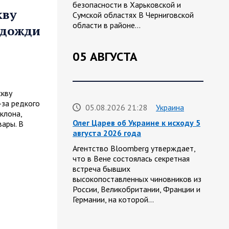
безопасности в Харьковской и
кву
Сумской областях В Черниговской
области в районе…
 дожди
05 АВГУСТА
кву
-за редкого
05.08.2026 21:28
Украина
клона,
Олег Царев об Украине к исходу 5
ары. В
августа 2026 года
Агентство Bloomberg утверждает,
что в Вене состоялась секретная
встреча бывших
высокопоставленных чиновников из
России, Великобритании, Франции и
Германии, на которой…