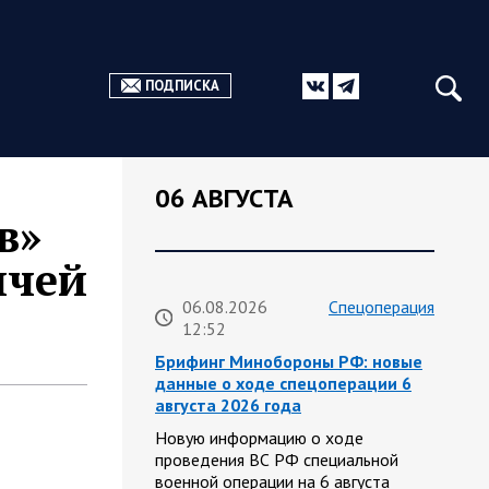
ПОДПИСКА
06 АВГУСТА
в»
ичей
06.08.2026
Спецоперация
12:52
Брифинг Минобороны РФ: новые
данные о ходе спецоперации 6
августа 2026 года
Новую информацию о ходе
проведения ВС РФ специальной
военной операции на 6 августа