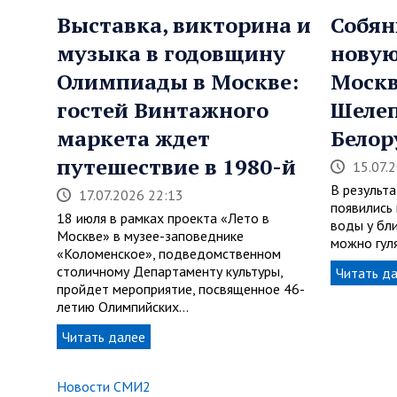
Выставка, викторина и
Собян
музыка в годовщину
нову
Олимпиады в Москве:
Моск
гостей Винтажного
Шеле
маркета ждет
Белор
путешествие в 1980-й
15.07.
В результ
17.07.2026 22:13
появились
18 июля в рамках проекта «Лето в
воды у бл
Москве» в музее-заповеднике
можно гуля
«Коломенское», подведомственном
столичному Департаменту культуры,
Читать д
пройдет мероприятие, посвященное 46-
летию Олимпийских…
Читать далее
Новости СМИ2