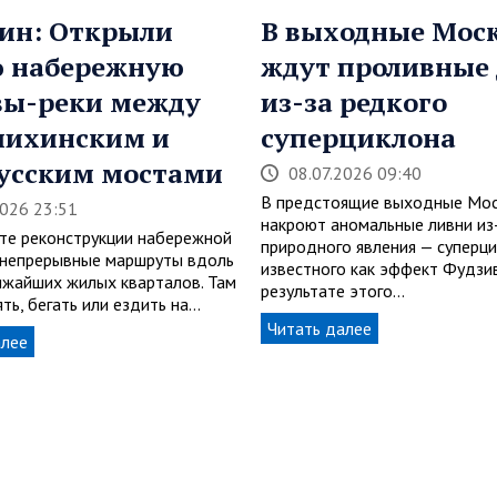
ин: Открыли
В выходные Мос
ю набережную
ждут проливные
вы-реки между
из-за редкого
пихинским и
суперциклона
усским мостами
08.07.2026 09:40
В предстоящие выходные Мос
2026 23:51
накроют аномальные ливни из
ате реконструкции набережной
природного явления — суперци
 непрерывные маршруты вдоль
известного как эффект Фудзив
ижайших жилых кварталов. Там
результате этого…
ть, бегать или ездить на…
Читать далее
алее