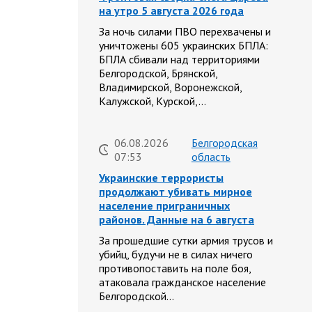
на утро 5 августа 2026 года
За ночь силами ПВО перехвачены и
уничтожены 605 украинских БПЛА:
БПЛА сбивали над территориями
Белгородской, Брянской,
Владимирской, Воронежской,
Калужской, Курской,…
06.08.2026
Белгородская
07:53
область
Украинские террористы
продолжают убивать мирное
население приграничных
районов. Данные на 6 августа
За прошедшие сутки армия трусов и
убийц, будучи не в силах ничего
противопоставить на поле боя,
атаковала гражданское население
Белгородской…