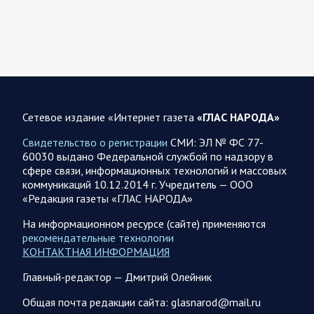
08.08.2026 20:10
Украина
Олег Царев об Украине 8 августа
Зеленский совершает первый за время пребывания у власти
визит в Сербию. На пресс-конференции президент этой
страны Вучич воздержался от прямых…
Сетевое издание «Интернет газета
«ГЛАС НАРОДА»
08.08.2026 12:35
Спецоперация
Свидетельство о регистрации
СМИ: ЭЛ № ФС 77-
Брифинг Минобороны РФ: новые данные о ходе
60030 выдано Федеральной службой по надзору в
спецоперации 8 августа 2026 года
сфере связи, информационных технологий и массовых
коммуникаций 10.12.2014 г. Учредитель — ООО
Новую информацию о ходе проведения ВС РФ
«Редакция газеты «ГЛАС НАРОДА»
специальной военной операции на 8 августа предоставили
представители группировок «Север», «Запад», «Центр»,
На информационном ресурсе (сайте) применяются
«Юг»…
рекомендательные технологии
КОНТАКТНАЯ ИНФОРМАЦИЯ
08.08.2026 12:12
Спецоперация
Главный-редактор — Дмитрий Олейник
Сводка военных действий от Минобороны РФ 8
Общая почта редакции сайта: glasnarod@mail.ru
августа. Коротко