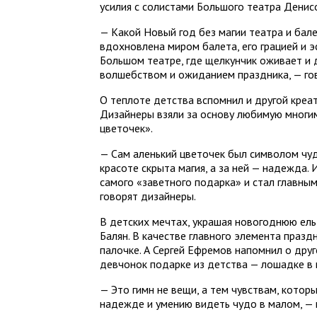
усилия с солистами Большого театра Дени
— Какой Новый год без магии театра и бал
вдохновлена миром балета, его грацией и э
Большом театре, где щелкунчик оживает и 
волшебством и ожиданием праздника, — го
О теплоте детства вспомнил и другой креа
Дизайнеры взяли за основу любимую многим
цветочек».
— Сам аленький цветочек был символом чуд
красоте скрыта магия, а за ней — надежда
самого «заветного подарка» и стал главны
говорят дизайнеры.
В детских мечтах, украшая новогоднюю ель
Балян. В качестве главного элемента праз
палочке. А Сергей Ефремов напомнил о дру
девчонок подарке из детства — лошадке в в
— Это гимн не вещи, а тем чувствам, котор
надежде и умению видеть чудо в малом, — 