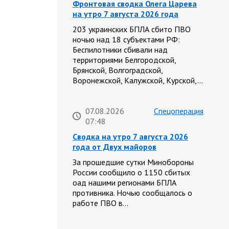
Фронтовая сводка Олега Царева
на утро 7 августа 2026 года
203 украинских БПЛА сбито ПВО
ночью над 18 субъектами РФ:
Беспилотники сбивали над
территориями Белгородской,
Брянской, Волгоградской,
Воронежской, Калужской, Курской,…
07.08.2026
Спецоперация
07:48
Сводка на утро 7 августа 2026
года от Двух майоров
За прошедшие сутки Минобороны
России сообщило о 1150 сбитых
оад нашими регионами БПЛА
противника. Ночью сообщалось о
работе ПВО в…