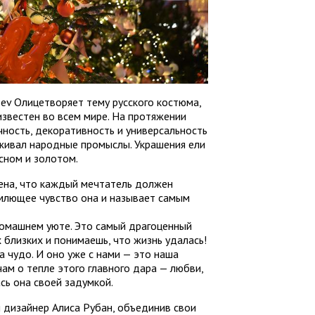
ev Олицетворяет тему русского костюма,
известен во всем мире. На протяжении
чность, декоративность и универсальность
живал народные промыслы. Украшения ели
сном и золотом.
ена, что каждый мечтатель должен
млющее чувство она и называет самым
 домашнем уюте. Это самый драгоценный
 близких и понимаешь, что жизнь удалась!
а чудо. И оно уже с нами — это наша
чам о тепле этого главного дара — любви,
сь она своей задумкой.
 дизайнер Алиса Рубан, объединив свои