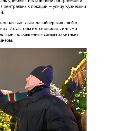
валь удивляет насыщенной программой и
з центральных локаций — улицу Кузнецкий
й.
ионная выставка дизайнерских елей в
во». Их авторы вдохновились идеями
алляции, посвященные самым заветным
йнеры.