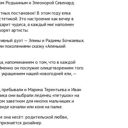
сом Родькиным и Элеонорой Севенард.
етных постановок! В этом году елка
стетикой. Это настроение как вечер в
дарит чудеса, а каждый миг наполнен
ворят артисты.
тивный дуэт — Элины и Радимы Бочкаевых.
и поколениями сказку «Аленький
а, напоминанием о том, что в каждой
. Именно он послужил олицетворением того
м украшением нашей новогодней ели, —
, пребывали и Марина Терентьева и Иван
дника они выбрали леденец «петушок» на
гом заветном для многих мальчишек и
иде качалки или коня на палке.
ые она несёт: родительской любви,
признаётся дизайнер.