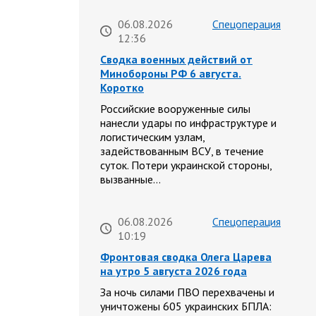
06.08.2026
Спецоперация
12:36
Сводка военных действий от
Минобороны РФ 6 августа.
Коротко
Российские вооруженные силы
нанесли удары по инфраструктуре и
логистическим узлам,
задействованным ВСУ, в течение
суток. Потери украинской стороны,
вызванные…
06.08.2026
Спецоперация
10:19
Фронтовая сводка Олега Царева
на утро 5 августа 2026 года
За ночь силами ПВО перехвачены и
уничтожены 605 украинских БПЛА: