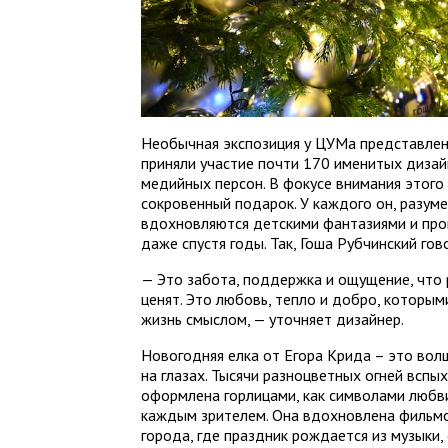
Необычная экспозиция у ЦУМа представлена 
приняли участие почти 170 именитых дизай
медийных персон. В фокусе внимания этого
сокровенный подарок. У каждого он, разуме
вдохновляются детскими фантазиями и про
даже спустя годы. Так, Гоша Рубчинский гов
— Это забота, поддержка и ощущение, что
ценят. Это любовь, тепло и добро, которы
жизнь смыслом, — уточняет дизайнер.
Новогодняя елка от Егора Крида – это во
на глазах. Тысячи разноцветных огней вспых
оформлена горлицами, как символами любви
каждым зрителем. Она вдохновлена фильм
города, где праздник рождается из музыки, 